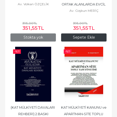
Av. Volkan ÖZÇELİK
ORTAK ALANLARDA EVCİL 
Av. Coşkun MERİÇ
HAYVAN BESLENMESİ
395
,00
TL
395
,00
TL
351
,55
TL
351
,55
TL
Stokta yok
Sepete Ekle
-%
11
-%
11
(KAT MÜLKİYETİ DAVALARI 
KAT MÜLKİYETİ KANUNU ve 
REHBERİ) 2.BASKI
APARTMAN‐SİTE TOPLU 