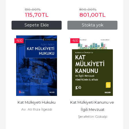
130
,00
TL
890
,00
TL
115
,70
TL
801
,00
TL
Sepete Ekle
Stokta yok
-%
10
-%
10
Kat Mülkiyeti Hukuku
Kat Mülkiyeti Kanunu ve 
Av. Ali Rıza İlgezdi
İlgili Mevzuat
Şerafettin Gökalp