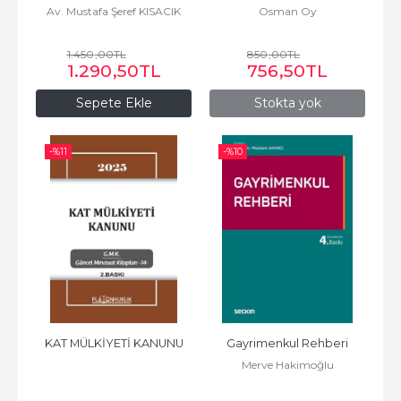
Av. Mustafa Şeref KISACIK
Osman Oy
YAPI YÖNETİMİ 8. BASKI
1.450
,00
TL
850
,00
TL
1.290
,50
TL
756
,50
TL
Sepete Ekle
Stokta yok
-%
11
-%
10
KAT MÜLKİYETİ KANUNU
Gayrimenkul Rehberi
Merve Hakimoğlu