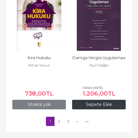
Kira Hukuku
Damga Vergisi Uygulaması
Nihat Yavuz
Nuri Değer
1.340
,00
TL
738
,00
TL
1.206
,00
TL
Stokta yok
Sepete Ekle
1
2
3
»
»»