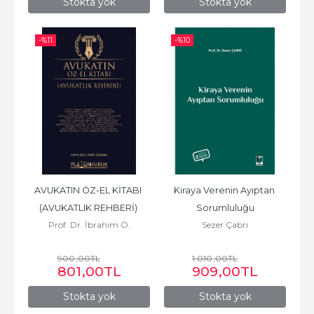
Stokta yok
Stokta yok
-%
11
-%
10
AVUKATIN ÖZ-EL KİTABI 
Kiraya Verenin Ayıptan 
(AVUKATLIK REHBERİ) 
Sorumluluğu
Prof. Dr. İbrahim Ö.
Sezer Çabri
3.BASKI
KABOĞLU
900
,00
TL
1.010
,00
TL
801
,00
TL
909
,00
TL
Stokta yok
Stokta yok