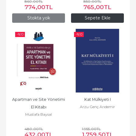
860
,00
TL
850
,00
TL
774
,00
TL
765
,00
TL
Stokta yok
Sepete Ekle
-%
10
-%
10
Apartman ve Site Yönetimi 
Kat Mülkiyeti I
Arzu Genç Arıdemir
El Kitabı
Mustafa Baysal
480
,00
TL
1.955
,00
TL
432
,00
TL
1.759
,50
TL