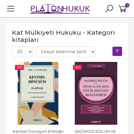
0
Kat Mülkiyeti Hukuku - Kategori
kitapları
-%
11
-%
11
Kentsel Dönüşüm El Kitabı
BAĞIMSIZ BÖLÜM VE 