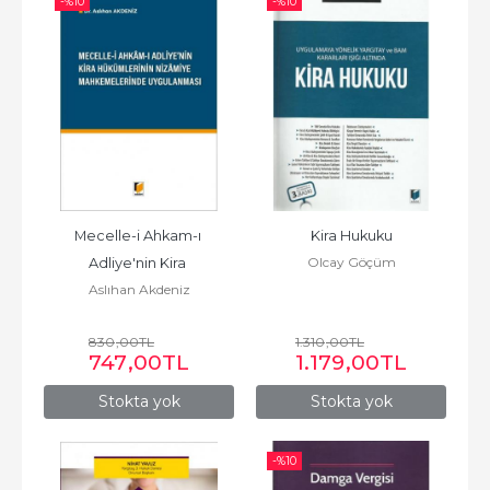
-%
10
-%
10
Mecelle-i Ahkam-ı 
Kira Hukuku
Olcay Göçüm
Adliye'nin Kira 
Aslıhan Akdeniz
Hükümlerinin Nizamiye 
Mahkemelerinde...
830
,00
TL
1.310
,00
TL
747
,00
TL
1.179
,00
TL
Stokta yok
Stokta yok
-%
10