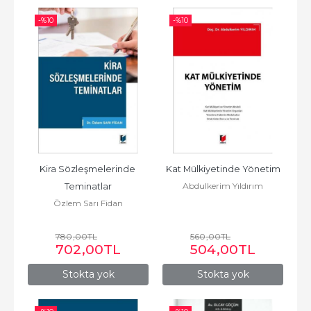
-%
10
-%
10
Kira Sözleşmelerinde 
Kat Mülkiyetinde Yönetim
Abdulkerim Yıldırım
Teminatlar
Özlem Sarı Fidan
780
,00
TL
560
,00
TL
702
,00
TL
504
,00
TL
Stokta yok
Stokta yok