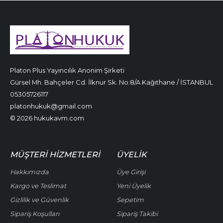
Platon Plus Yayıncılık Anonim Şirketi
Gürsel Mh. Bahçeler Cd. İlknur Sk. No:8/A Kağıthane / İSTANBUL
05305726117
platonhukuk@gmail.com
© 2026 hukukavm.com
MÜŞTERI HIZMETLERI
ÜYELIK
Hakkımızda
Üye Girişi
Kargo ve Teslimat
Yeni Üyelik
Gizlilik ve Güvenlik
Sepetim
Sipariş Koşulları
Sipariş Takibi