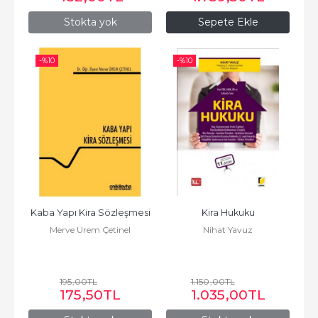
Stokta yok
Sepete Ekle
-%
10
-%
10
Kaba Yapı Kira Sözleşmesi
Kira Hukuku
Merve Ürem Çetinel
Nihat Yavuz
195
,00
TL
1.150
,00
TL
175
,50
TL
1.035
,00
TL