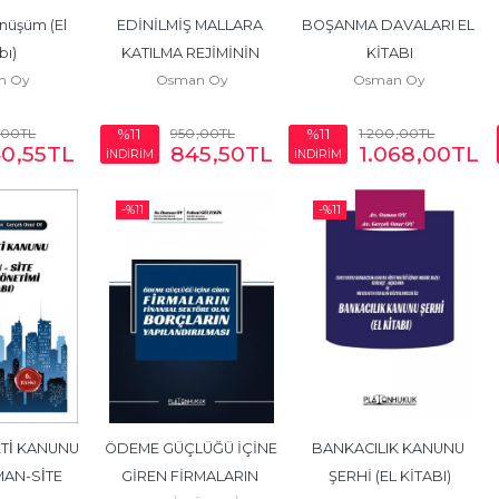
üşüm (El 
EDİNİLMİŞ MALLARA 
BOŞANMA DAVALARI EL 
bı)
KATILMA REJİMİNİN 
KİTABI
n Oy
Osman Oy
Osman Oy
TASFİYESİ (EL KİTABI)
,00
TL
950
,00
TL
1.200
,00
TL
%11
%11
40
,55
TL
845
,50
TL
1.068
,00
TL
İNDİRİM
İNDİRİM
-%
11
-%
11
Tİ KANUNU 
ÖDEME GÜÇLÜĞÜ İÇİNE 
BANKACILIK KANUNU 
AN-SİTE 
GİREN FİRMALARIN 
ŞERHİ (EL KİTABI)