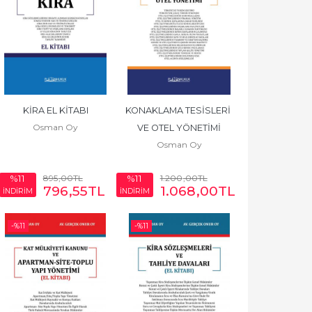
KİRA EL KİTABI
KONAKLAMA TESİSLERİ 
Osman Oy
VE OTEL YÖNETİMİ
Osman Oy
895
,00
TL
1.200
,00
TL
%11
%11
796
,55
TL
1.068
,00
TL
İNDİRİM
İNDİRİM
-%
11
-%
11