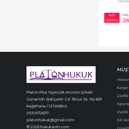
Osma
TOPLU YAPI Y
(EL.
295
%11
2
İNDİRİM
MÜŞT
Hakkı
Kargo 
Platon Plus Yayıncılık Anonim Şirketi
Gizlili
Gürsel Mh. Bahçeler Cd. İlknur Sk. No:8/A
Sipariş
Kağıthane / İSTANBUL
Üyelik 
05305726117
platonhukuk@gmail.com
Sık So
© 2026 hukukavm.com
Güven