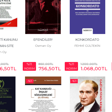
Tİ KANUNU 
EFENDİLER!
KONKORDATO
Osman Oy
FEHMİ GÜLTEKİN
AN‐SİTE 
n Oy
ÖNETİMİ 8. 
KI
,00
TL
850
,00
TL
1.200
,00
TL
%11
%11
6
,50
TL
756
,50
TL
1.068
,00
TL
İNDİRİM
İNDİRİM
-%
11
-%
11