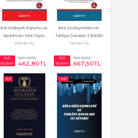
Kat Mülkiyeti Kanunu ve 
Kira Sözleşmeleri ve 
Apartman-Site Toplu 
Tahliye Davaları 2.BASKI
Osman Oy
Osman Oy
Yapı Yönetimi 7.BASKI
520
,00
TL
750
,00
TL
%11
%11
462
,80
TL
667
,50
TL
İNDİRİM
İNDİRİM
-%
11
-%
50