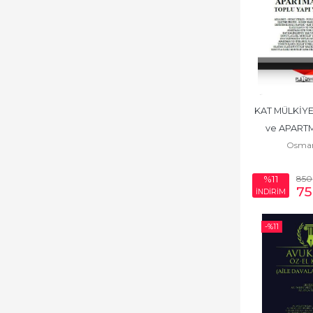
KAT MÜLKİYE
ve APARTM
Osma
TOPLU YAPI Y
BAS
850
%11
75
İNDİRİM
-%
11