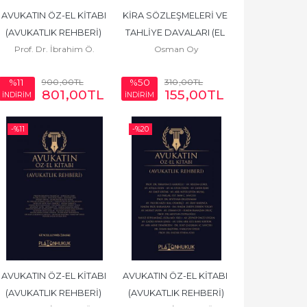
AVUKATIN ÖZ-EL KİTABI 
KİRA SÖZLEŞMELERİ VE 
(AVUKATLIK REHBERİ) 
TAHLİYE DAVALARI (EL 
Prof. Dr. İbrahim Ö.
Osman Oy
3.BASKI
KİTABI)
KABOĞLU
900
,00
TL
310
,00
TL
%11
%50
801
,00
TL
155
,00
TL
İNDİRİM
İNDİRİM
-%
11
-%
20
AVUKATIN ÖZ-EL KİTABI 
AVUKATIN ÖZ-EL KİTABI 
(AVUKATLIK REHBERİ) 
(AVUKATLIK REHBERİ)