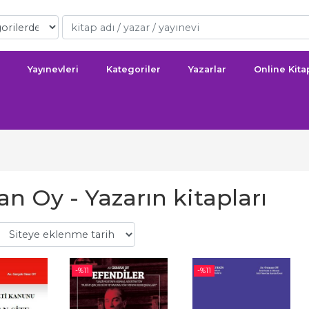
Yayınevleri
Kategoriler
Yazarlar
Online Kit
n Oy - Yazarın kitapları
-%
11
-%
11