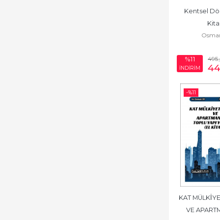
Kentsel Dön
Kita
Osma
495
%11
4
İNDİRİM
-%
11
KAT MÜLKİYE
VE APARTM