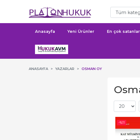
Anasayfa
Yeni Ürünler
En çok satanlar
ANASAYFA
YAZARLAR
OSMAN OY
Osma
-%
11