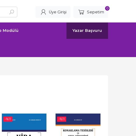
0
Üye Girişi
Sepetim
ap Modülü
Yazar Başvuru
-%
11
-%
11