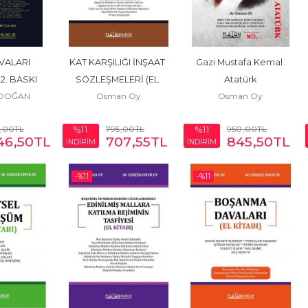
VALARI 
KAT KARŞILIĞI İNŞAAT 
Gazi Mustafa Kemal 
2. BASKI
SÖZLEŞMELERİ (EL 
Atatürk
ZDOĞAN
Osman Oy
Osman Oy
KİTABI)
,00
TL
795
,00
TL
950
,00
TL
%11
%11
46
,50
TL
707
,55
TL
845
,50
TL
İNDİRİM
İNDİRİM
-%
11
-%
11