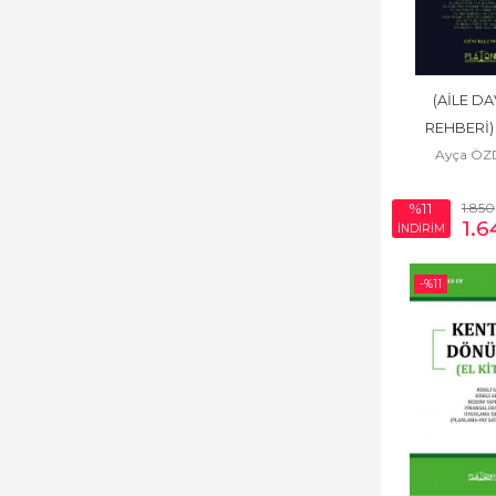
(AİLE DA
REHBERİ) 
Ayça Ö
1.850
%11
1.6
İNDİRİM
-%
11