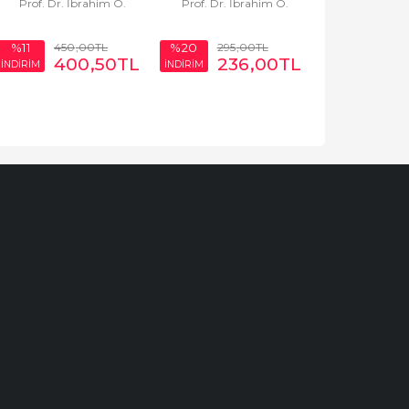
Prof. Dr. İbrahim Ö.
Prof. Dr. İbrahim Ö.
2.BASKI
KABOĞLU
KABOĞLU
450
,00
TL
295
,00
TL
%11
%20
400
,50
TL
236
,00
TL
İNDİRİM
İNDİRİM