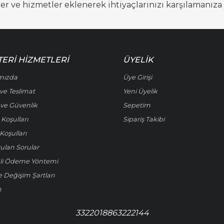
ve hizmetler eklenerek ihtiyaçlarınızı karşılamanıza 
ERI HIZMETLERI
ÜYELIK
mızda
Üye Girişi
ve Teslimat
Yeni Üyelik
k ve Güvenlik
Sepetim
 Koşulları
Sipariş Takibi
Koşulları
rulan Sorular
li Ödeme Yöntemi
e Değişim Şartları
m
3322018863222144