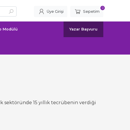
0
Üye Girişi
Sepetim
ap Modülü
Yazar Başvuru
k sektöründe 15 yıllık tecrübenin verdiği