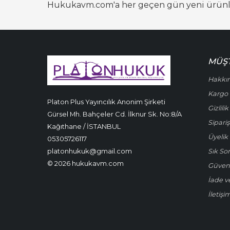
Hukukavm.com'a her geçen gün yeni ürünler 
MÜŞT
Hakkı
Kargo 
Platon Plus Yayıncılık Anonim Şirketi
Gizlili
Gürsel Mh. Bahçeler Cd. İlknur Sk. No:8/A
Sipariş
Kağıthane / İSTANBUL
Üyelik 
05305726117
platonhukuk@gmail.com
Sık So
© 2026 hukukavm.com
Güven
İade v
İletişi