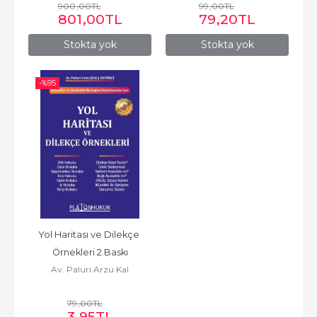
900
,00
TL
99
,00
TL
801
,00
TL
79
,20
TL
Stokta yok
Stokta yok
-%
95
Yol Haritası ve Dilekçe 
Örnekleri 2.Baskı
Av. Paluri Arzu Kal
79
,00
TL
3
,95
TL