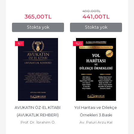
490
,00
TL
365
,00
TL
441
,00
TL
Stokta yok
Stokta yok
-%
11
-%
20
AVUKATIN ÖZ-EL KİTABI 
Yol Haritası ve Dilekçe 
(AVUKATLIK REHBERİ) 
Örnekleri 3.Baskı
Prof. Dr. İbrahim Ö.
Av. Paluri Arzu Kal
3.BASKI
KABOĞLU