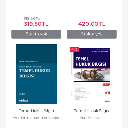
355
,00
TL
319
,50
TL
420
,00
TL
Stokta yok
Stokta yok
-%
10
Temel Hukuk Bilgisi
Temel Hukuk Bilgisi
Prof. Dr. Muhammet Özekes
Halil Kalabalık