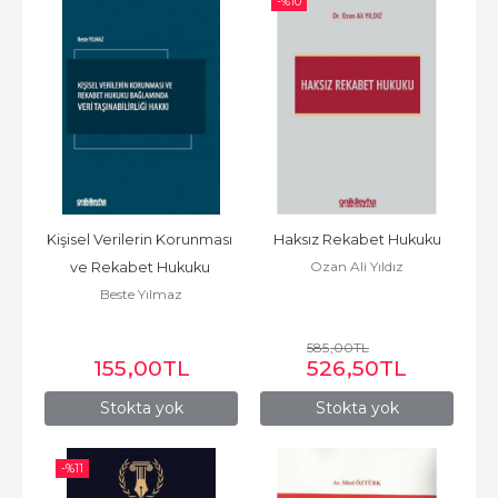
-%
10
Kişisel Verilerin Korunması 
Haksız Rekabet Hukuku
Ozan Ali Yıldız
ve Rekabet Hukuku 
Beste Yılmaz
Bağlamında Veri...
585
,00
TL
155
,00
TL
526
,50
TL
Stokta yok
Stokta yok
-%
11