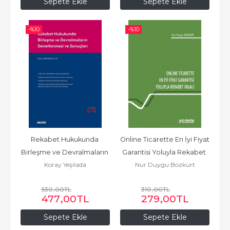
Sepete Ekle
Sepete Ekle
-%
10
-%
10
Rekabet Hukukunda 
Online Ticarette En İyi Fiyat 
Birleşme ve Devralmaların 
Garantisi Yoluyla Rekabet 
Koray Yeşilada
Nur Duygu Bozkurt
Denetlenmesi ve 
İhlali
Sonuçları
530
,00
TL
310
,00
TL
477
,00
TL
279
,00
TL
Sepete Ekle
Sepete Ekle