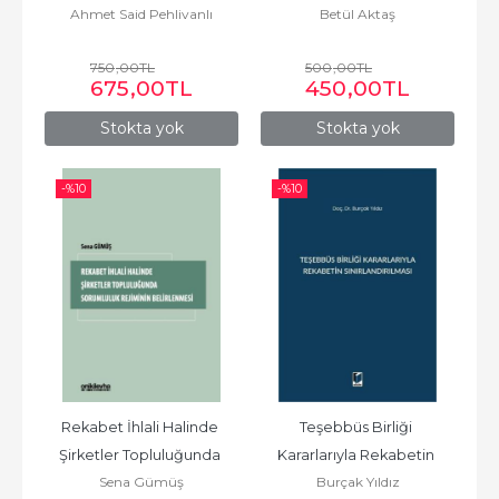
Ahmet Said Pehlivanlı
Betül Aktaş
Framework for...
Rekabet Halleri
750
,00
TL
500
,00
TL
675
,00
TL
450
,00
TL
Stokta yok
Stokta yok
-%
10
-%
10
Rekabet İhlali Halinde 
Teşebbüs Birliği 
Şirketler Topluluğunda 
Kararlarıyla Rekabetin 
Sena Gümüş
Burçak Yıldız
Sorumluluk Rejiminin...
Sınırlandırılması