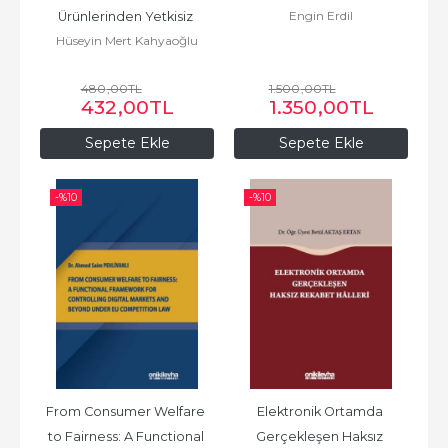
Engin Erdil
Ürünlerinden Yetkisiz 
Hüseyin Mert Kahyaoğlu
Yararlanarak Haksız 
Rekabette Bulunma
480
,00
TL
1.500
,00
TL
432
,00
TL
1.350
,00
TL
Sepete Ekle
Sepete Ekle
-%
10
-%
10
From Consumer Welfare 
Elektronik Ortamda 
to Fairness: A Functional 
Gerçekleşen Haksız 