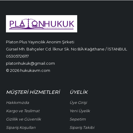
Platon Plus Yayıncılık Anonim Şirketi
Gürsel Mh. Bahçeler Cd. İlknur Sk. No:8/A Kağıthane / İSTANBUL
05305726117
platonhukuk@gmail.com
© 2026 hukukavm.com
MÜŞTERI HIZMETLERI
ÜYELIK
Hakkımızda
Üye Girişi
Kargo ve Teslimat
Yeni Üyelik
Gizlilik ve Güvenlik
Sepetim
Sipariş Koşulları
Sipariş Takibi