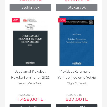
Stokta yok
Stokta yok
-%
10
-%
10
Uygulamalı Rekabet 
Rekabet Kurumunun 
Hukuku Seminerleri 2022
Yerinde İnceleme Yetkisi
Kerem Cem Sanlı
Olgu Özdemir
1.620
,00
TL
1.030
,00
TL
1.458
,00
TL
927
,00
TL