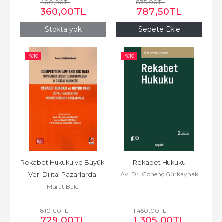
400
,00
TL
875
,00
TL
360
,00
TL
787
,50
TL
Stokta yok
Sepete Ekle
-%
10
-%
10
Rekabet Hukuku ve Büyük 
Rekabet Hukuku
Av. Dr. Gönenç Gürkaynak
Veri Dijital Pazarlarda 
Murat Balcı
Bilgiye Erişimin Sağlanması
810
,00
TL
1.450
,00
TL
729
,00
TL
1.305
,00
TL