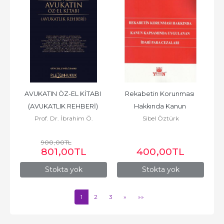
AVUKATIN ÖZ-EL KİTABI 
Rekabetin Korunması 
(AVUKATLIK REHBERİ) 
Hakkında Kanun 
Prof. Dr. İbrahim Ö.
Sibel Öztürk
3.BASKI
Kapsamında Uygulanan 
KABOĞLU
İdari Para Cezaları
900
,00
TL
801
,00
TL
400
,00
TL
Stokta yok
Stokta yok
1
2
3
»
»»