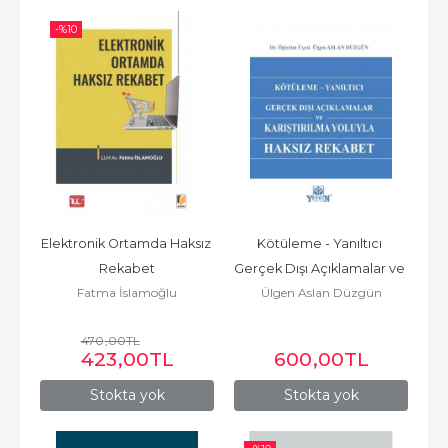
-%
10
Elektronik Ortamda Haksız 
Kötüleme - Yanıltıcı 
Rekabet
Gerçek Dışı Açıklamalar ve 
Fatma İslamoğlu
Ülgen Aslan Düzgün
Karşılaştırılma Yoluyla...
470
,00
TL
423
,00
TL
600
,00
TL
Stokta yok
Stokta yok