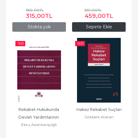
350
,00
TL
510
,00
TL
315
,00
TL
459
,00
TL
Stokta yok
Sepete Ekle
-%
10
-%
10
Rekabet Hukukunda 
Haksız Rekabet Suçları
Gökberk Atacan
Devlet Yardımlarının 
Ebru Aslankarayiğit
Denetlenmesi