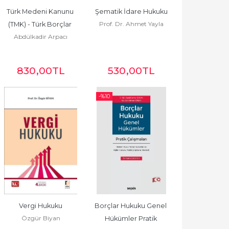
Türk Medeni Kanunu 
Şematik İdare Hukuku
Prof. Dr. Ahmet Yayla
(TMK) - Türk Borçlar 
Abdülkadir Arpacı
Kanunu (TBK)
830
,00
TL
530
,00
TL
-%
10
Vergi Hukuku
Borçlar Hukuku Genel 
Özgür Biyan
Hükümler Pratik 