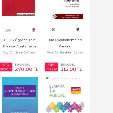
Hukuk Öğrencisinin 
Hukuk Muhakemeleri 
Bilimsel Araştırma ve 
Kanunu
Doç. Dr. Sezai Çağlayan
Prof. Dr. İbrahim Özbay
Proje Rehberi
300
,00
TL
350
,00
TL
%10
%10
270
,00
TL
315
,00
TL
İNDİRİM
İNDİRİM