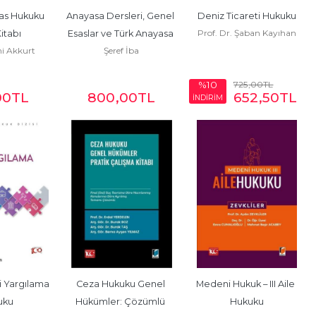
as Hukuku 
Anayasa Dersleri, Genel 
Deniz Ticareti Hukuku
Prof. Dr. Şaban Kayıhan
itabı
Esaslar ve Türk Anayasa 
i Akkurt
Şeref İba
Hukuku
725
,00
TL
%10
00
TL
800
,00
TL
652
,50
TL
İNDİRİM
 Yargılama 
Ceza Hukuku Genel 
Medeni Hukuk – III Aile 
uku
Hükümler: Çözümlü 
Hukuku