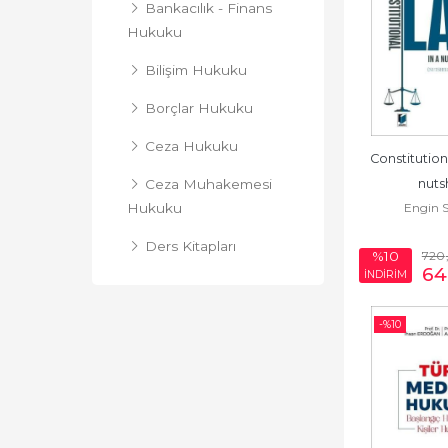
Bankacılık - Finans
Hukuku
Bilişim Hukuku
Borçlar Hukuku
Ceza Hukuku
Constitutiona
nuts
Ceza Muhakemesi
Engin 
Hukuku
Ders Kitapları
720
%10
64
İNDİRİM
Fikri Sinai Mülkiyet
Hukuku
-%
10
Genel Hukuk
İcra ve İflas Hukuku
İdare Hukuku