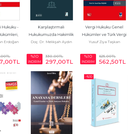
 Hukuku - 
Karşılaştırmalı 
Vergi Hukuku Genel 
ükümleri, 
Hukukumuzda Hakimlik 
Hükümler ve Türk Vergi 
san Erdoğan
Doç. Dr. Melikşah Aydın
Yusuf Ziya Taşkan
 Hukuku
ve Yargı Etiği
Sistemi
,00
TL
330
,00
TL
625
,00
TL
%10
%10
7
,00
TL
297
,00
TL
562
,50
TL
İNDİRİM
İNDİRİM
-%
10