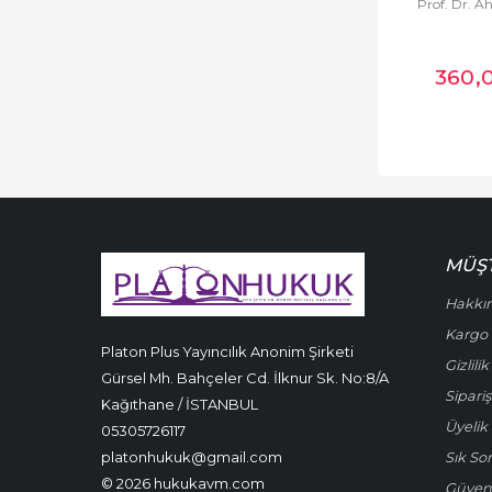
Prof. Dr. A
Araştırma İnceleme
Denemeler
360
,
Armağan ve
Sempozyum
Asker ve Polis
Hukuku
Avrupa Birliği
Hukuku
MÜŞT
Basın Hukuku
Hakkı
Kargo 
Belediye Hukuku
Platon Plus Yayıncılık Anonim Şirketi
Gizlili
Gürsel Mh. Bahçeler Cd. İlknur Sk. No:8/A
Bireysel Başvuru
Sipariş
Kağıthane / İSTANBUL
Ceza ve Ceza
Üyelik 
05305726117
Yargılaması Hukuku
platonhukuk@gmail.com
Sık So
© 2026 hukukavm.com
Ceza Yargılaması
Güven