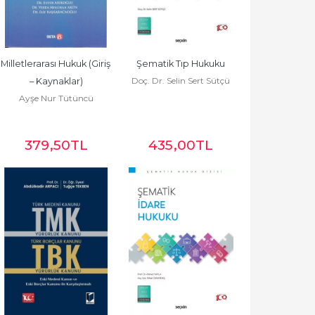
Milletlerarası Hukuk (Giriş 
Şematik Tıp Hukuku
Doç. Dr. Selin Sert Sütçü
– Kaynaklar)
Ayşe Nur Tütüncü
379
,50
TL
435
,00
TL