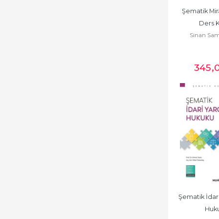
Şirketler Hukuku
Şematik Mir
Taşınmaz
Ders K
(Gayrimenkul) Hukuku
Sinan Sam
Tazminat Hukuku
345
,
Ticaret Hukuku
Tüketici Hukuku
Uluslararası Hukuku
Vergi Hukuku
Adli Bilimler
Aile Hukuku
Arabuluculuk
Şematik İdari
Araştırma İnceleme
Huk
Denemeler