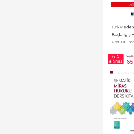
İnsan Hakları
Hukuku
İş ve Sosyal Güvenlik
Türk Medeni
Hukuku
Başlangıç H
Medeni Hukuk
Prof. Dr. İh
Kişiler
Medeni Usul
730
%10
Hukuku
65
İNDİRİM
Mevzuat
Nostaljik Hukuk
Serisi
Sağlık ve Tıp Hukuku
Sigorta Hukuku
Sözleşmeler Hukuku