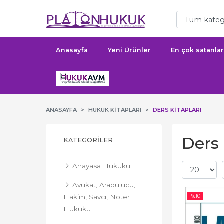
Anasayfa
Yeni Ürünler
En çok satanlar
ANASAYFA
HUKUK KITAPLARI
DERS KITAPLARI
Ders 
KATEGORILER
Anayasa Hukuku
Avukat, Arabulucu,
-%
10
Hakim, Savcı, Noter
Hukuku