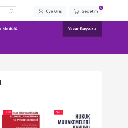
0
Üye Girişi
Sepetim
ap Modülü
Yazar Başvuru
ı
-%
10
-%
10