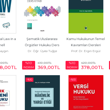
l Law in a 
Şematik Uluslararası 
Kamu Hukukunun Temel 
hell
Örgütler Hukuku Ders 
Kavramları Dersleri
Saygın
Dr. Öğr. Üyesi Tuğçe
Prof. Dr. Ergin Ergül
Kitabı
İsayev
,00
TL
410
,00
TL
420
,00
TL
%10
%10
8
,00
TL
369
,00
TL
378
,00
TL
İNDİRİM
İNDİRİM
-%
10
-%
10