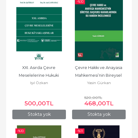
-%
10
XXI. Asırda Çevre 
Çevre Hakkı ve Anayasa 
Meselelerine Hukuki 
Mahkemesi’nin Bireysel 
Işıl Özkan
Yasin Gürkan
Yaklaşımlar
Başvuru Kararlarında Bu...
520
,00
TL
500
,00
TL
468
,00
TL
Stokta yok
Stokta yok
-%
10
-%
11