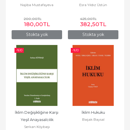
Najiba Mustafayeva
Esra Yıldız Üstün
Dünyası Perspektifi
Uyuşmazlıkları ve Çözüm...
200
,00
TL
425
,00
TL
180
,00
TL
382
,50
TL
Stokta yok
Stokta yok
-%
10
-%
10
İklim Değişikliğine Karşı 
İklim Hukuku
Başak Baysal
Yeşil Anayasalcılık
Serkan Köybaşı