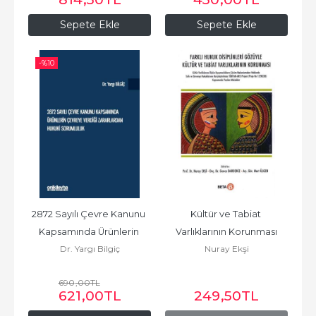
Sepete Ekle
Sepete Ekle
-%
10
2872 Sayılı Çevre Kanunu 
Kültür ve Tabiat 
Kapsamında Ürünlerin 
Varlıklarının Korunması
Dr. Yargı Bilgiç
Nuray Ekşi
Çevreye Verdiği...
690
,00
TL
621
,00
TL
249
,50
TL