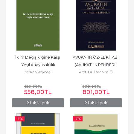
İklim Değişikliğine Karşı 
AVUKATIN ÖZ-EL KİTABI 
Yeşil Anayasalcılık
(AVUKATLIK REHBERİ) 
Serkan Köybaşı
Prof. Dr. İbrahim Ö.
3.BASKI
KABOĞLU
620
,00
TL
900
,00
TL
558
,00
TL
801
,00
TL
Stokta yok
Stokta yok
-%
10
-%
10