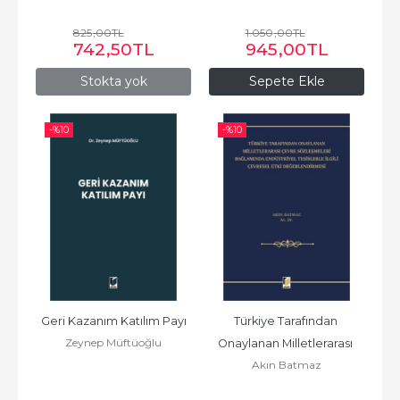
825
,00
TL
1.050
,00
TL
742
,50
TL
945
,00
TL
Stokta yok
Sepete Ekle
-%
10
-%
10
Geri Kazanım Katılım Payı
Türkiye Tarafından 
Zeynep Müftüoğlu
Onaylanan Milletlerarası 
Akın Batmaz
Çevre Sözleşmeleri...