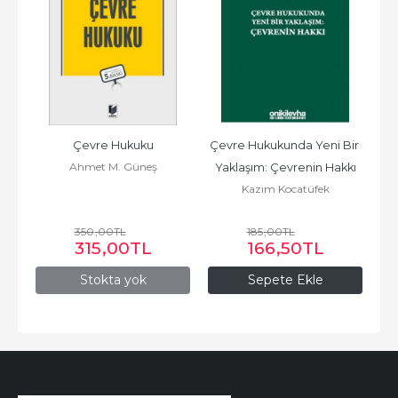
Çevre Hukuku
Çevre Hukukunda Yeni Bir 
Ahmet M. Güneş
Yaklaşım: Çevrenin Hakkı
Kazım Kocatüfek
350
,00
TL
185
,00
TL
315
,00
TL
166
,50
TL
Stokta yok
Sepete Ekle