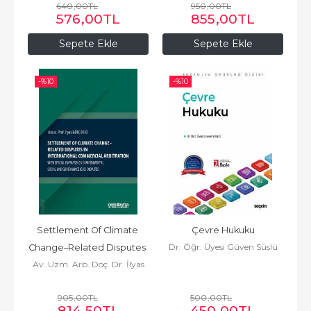
640
,00
TL
950
,00
TL
576
,00
TL
855
,00
TL
Sepete Ekle
Sepete Ekle
-%
10
-%
10
Settlement Of Climate 
Çevre Hukuku
Dr. Öğr. Üyesi Güven Süslü
Change–Related Disputes 
Av. Uzm. Arb. Doç. Dr. İlyas
in International...
Gölcüklü
905
,00
TL
500
,00
TL
814
,50
TL
450
,00
TL