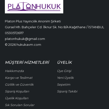
Platon Plus Yayıncılık Anonim Şirketi
Gürsel Mh. Bahçeler Cd. İlknur Sk. No:8/A Kağıthane / İSTANBUL
05305726117
platonhukuk@gmail.com
© 2026 hukukavm.com
MÜŞTERI HIZMETLERI
ÜYELIK
Hakkımızda
Üye Girişi
Kargo ve Teslimat
Yeni Üyelik
Gizlilik ve Güvenlik
Sepetim
Sipariş Koşulları
Sipariş Takibi
Üyelik Koşulları
Sık Sorulan Sorular