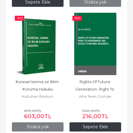
Sepete Ekle
Stokta yok
-%
10
-%
10
Küresel Isınma ve İklim 
Rights Of Future 
Koruma Hukuku
Generation: Right To 
Kutluhan Bozkurt
Afra Teren Gürlüler
Environment and Access 
to Natural...
670
,00
TL
240
,00
TL
603
,00
TL
216
,00
TL
Stokta yok
Sepete Ekle