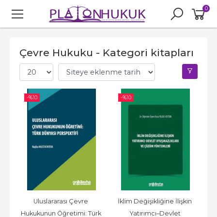
0
Çevre Hukuku - Kategori kitapları
-%
10
-%
10
Uluslararası Çevre 
İklim Değişikliğine İlişkin 
Hukukunun Öğretimi: Türk 
Yatırımcı–Devlet 