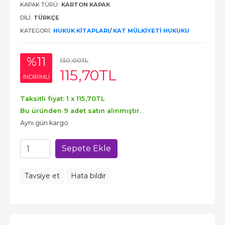
KAPAK TÜRÜ:
KARTON KAPAK
DILI:
TÜRKÇE
KATEGORI:
HUKUK KITAPLARI
/
KAT MÜLKIYETI HUKUKU
%11
130
,00
TL
115
,70
TL
INDIRIMLI
Taksitli fiyat: 1 x
115
,70
TL
Bu üründen 9 adet satın alınmıştır.
Aynı gün kargo
Sepete Ekle
Tavsiye et
Hata bildir