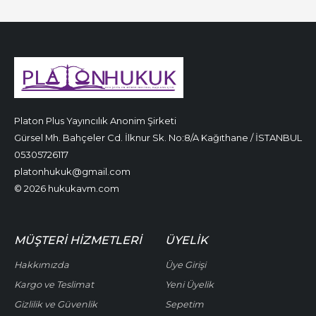
Platon Plus Yayıncılık Anonim Şirketi
Gürsel Mh. Bahçeler Cd. İlknur Sk. No:8/A Kağıthane / İSTANBUL
05305726117
platonhukuk@gmail.com
© 2026 hukukavm.com
MÜŞTERI HIZMETLERI
ÜYELIK
Hakkımızda
Üye Girişi
Kargo ve Teslimat
Yeni Üyelik
Gizlilik ve Güvenlik
Sepetim