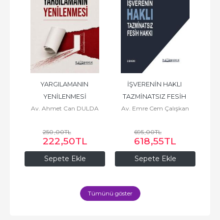
ABI 
YARGILAMANIN 
İŞVERENİN HAKLI 
AR
 
YENİLENMESİ
TAZMİNATSIZ FESİH 
İN
Av. Ahmet Can DULDA
Av. Emre Cem Çalışkan
HAKKI
250
,00
TL
695
,00
TL
L
222
,50
TL
618
,55
TL
Sepete Ekle
Sepete Ekle
Tümünü göster