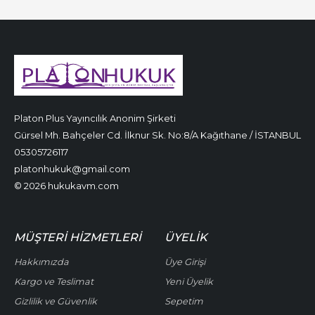
Platon Plus Yayıncılık Anonim Şirketi
Gürsel Mh. Bahçeler Cd. İlknur Sk. No:8/A Kağıthane / İSTANBUL
05305726117
platonhukuk@gmail.com
© 2026 hukukavm.com
MÜŞTERI HIZMETLERI
ÜYELIK
Hakkımızda
Üye Girişi
Kargo ve Teslimat
Yeni Üyelik
Gizlilik ve Güvenlik
Sepetim