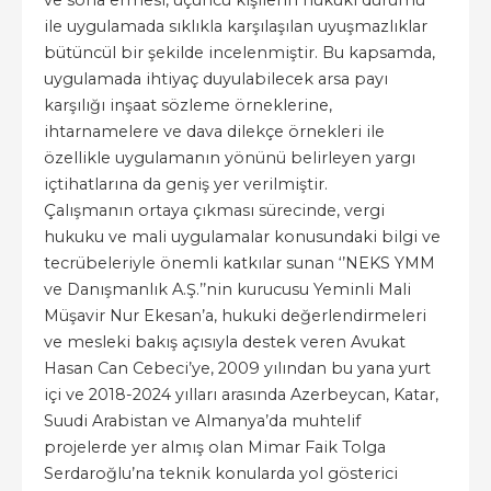
ve sona ermesi, üçüncü kişilerin hukuki durumu
ile uygulamada sıklıkla karşılaşılan uyuşmazlıklar
bütüncül bir şekilde incelenmiştir. Bu kapsamda,
uygulamada ihtiyaç duyulabilecek arsa payı
karşılığı inşaat sözleme örneklerine,
ihtarnamelere ve dava dilekçe örnekleri ile
özellikle uygulamanın yönünü belirleyen yargı
içtihatlarına da geniş yer verilmiştir.
Çalışmanın ortaya çıkması sürecinde, vergi
hukuku ve mali uygulamalar konusundaki bilgi ve
tecrübeleriyle önemli katkılar sunan ‘’NEKS YMM
ve Danışmanlık A.Ş.’’nin kurucusu Yeminli Mali
Müşavir Nur Ekesan’a, hukuki değerlendirmeleri
ve mesleki bakış açısıyla destek veren Avukat
Hasan Can Cebeci’ye, 2009 yılından bu yana yurt
içi ve 2018-2024 yılları arasında Azerbeycan, Katar,
Suudi Arabistan ve Almanya’da muhtelif
projelerde yer almış olan Mimar Faik Tolga
Serdaroğlu’na teknik konularda yol gösterici