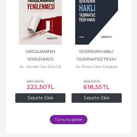
ABI 
YARGILAMANIN 
İŞVERENİN HAKLI 
T
 
YENİLENMESİ
TAZMİNATSIZ FESİH 
U
Av. Ahmet Can DULDA
Av. Emre Cem Çalışkan
HAKKI
UYA
250
,00
TL
695
,00
TL
L
222
,50
TL
618
,55
TL
Sepete Ekle
Sepete Ekle
Tümünü göster