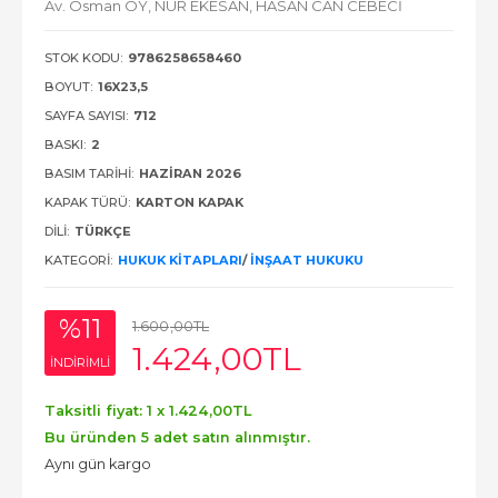
Av. Osman OY,
NUR EKESAN,
HASAN CAN CEBECİ
STOK KODU:
9786258658460
BOYUT:
16X23,5
SAYFA SAYISI:
712
BASKI:
2
BASIM TARIHI:
HAZIRAN 2026
KAPAK TÜRÜ:
KARTON KAPAK
DILI:
TÜRKÇE
KATEGORI:
HUKUK KITAPLARI
/
İNŞAAT HUKUKU
%11
1.600
,00
TL
1.424
,00
TL
INDIRIMLI
Taksitli fiyat: 1 x
1.424
,00
TL
Bu üründen 5 adet satın alınmıştır.
Aynı gün kargo