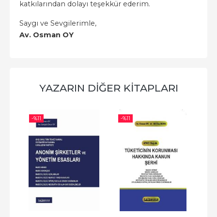
katkılarından dolayı teşekkür ederim.
Saygı ve Sevgilerimle,
Av. Osman OY
YAZARIN DIĞER KITAPLARI
-%
11
-%
11
-%