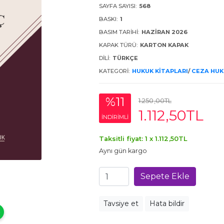
SAYFA SAYISI:
568
BASKI:
1
BASIM TARIHI:
HAZIRAN 2026
KAPAK TÜRÜ:
KARTON KAPAK
DILI:
TÜRKÇE
KATEGORI:
HUKUK KITAPLARI
/
CEZA HU
%11
1.250
,00
TL
1.112
,50
TL
INDIRIMLI
Taksitli fiyat: 1 x
1.112
,50
TL
Aynı gün kargo
Sepete Ekle
Tavsiye et
Hata bildir