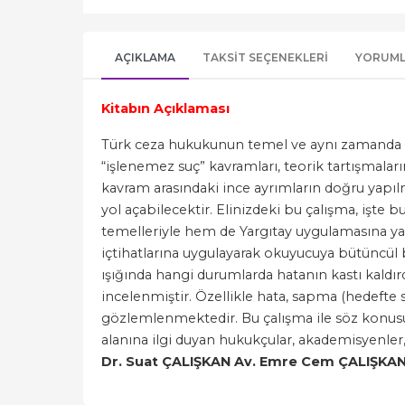
AÇIKLAMA
TAKSIT SEÇENEKLERI
YORUM
Kitabın Açıklaması
Türk ceza hukukunun temel ve aynı zamanda en 
“işlenemez suç” kavramları, teorik tartışmaları
kavram arasındaki ince ayrımların doğru yapıl
yol açabilecektir. Elinizdeki bu çalışma, işte 
temelleriyle hem de Yargıtay uygulamasına ya
içtihatlarına uygulayarak okuyucuya bütüncül bi
ışığında hangi durumlarda hatanın kastı kaldır
incelenmiştir. Özellikle hata, sapma (hedefte 
gözlemlenmektedir. Bu çalışma ile söz konusu
alanına ilgi duyan hukukçular, akademisyenler,
Dr. Suat ÇALIŞKAN Av. Emre Cem ÇALIŞKA