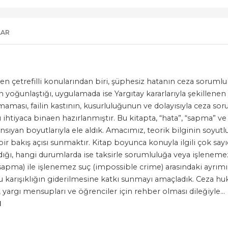
LAR
çetrefilli konularından biri, şüphesiz hatanın ceza sorumlulu
n yoğunlaştığı, uygulamada ise Yargıtay kararlarıyla şekillene
maması, failin kastının, kusurluluğunun ve dolayısıyla ceza s
bu ihtiyaca binaen hazırlanmıştır. Bu kitapta, “hata”, “sapma” 
nsıyan boyutlarıyla ele aldık. Amacımız, teorik bilginin soy
r bakış açısı sunmaktır. Kitap boyunca konuyla ilgili çok sayıd
dığı, hangi durumlarda ise taksirle sorumluluğa veya işlenemez 
sapma) ile işlenemez suç (impossible crime) arasındaki ayrımın,
 karışıklığın giderilmesine katkı sunmayı amaçladık. Ceza hu
 yargı mensupları ve öğrenciler için rehber olması dileğiyle…
N