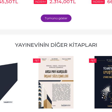
45
,50
TL
2.314
,00
TL
6
İNDİRİM
İNDİRİM
Tümünü göster
YAYINEVININ DIĞER KITAPLARI
-%
11
-%
11