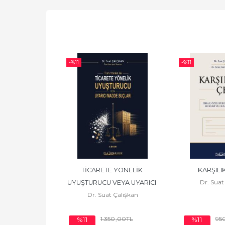
-%
11
-%
11
 KİTABI (CEZA 
TİCARETE YÖNELİK 
KARŞILI
Dr. Suat
 REHBERİ)
UYUŞTURUCU VEYA UYARICI 
 Çalışkan
Dr. Suat Çalışkan
MADDE SUÇLARI
0
,00
TL
1.350
,00
TL
95
%11
%11