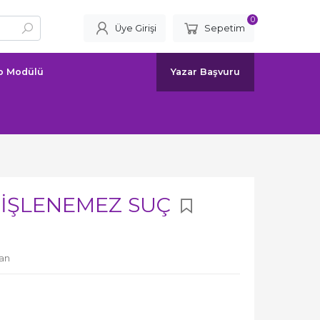
0
Üye Girişi
Sepetim
ap Modülü
Yazar Başvuru
 İŞLENEMEZ SUÇ
an