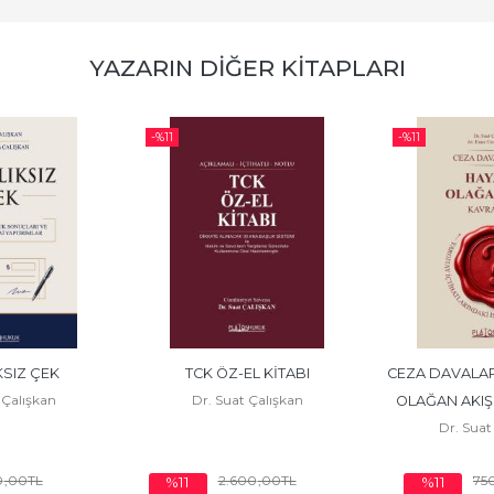
YAZARIN DIĞER KITAPLARI
-%
11
-%
11
KSIZ ÇEK
TCK ÖZ-EL KİTABI
CEZA DAVALAR
 Çalışkan
Dr. Suat Çalışkan
OLAĞAN AKIŞI
Dr. Suat
YARGI
0
,00
TL
2.600
,00
TL
75
%11
%11