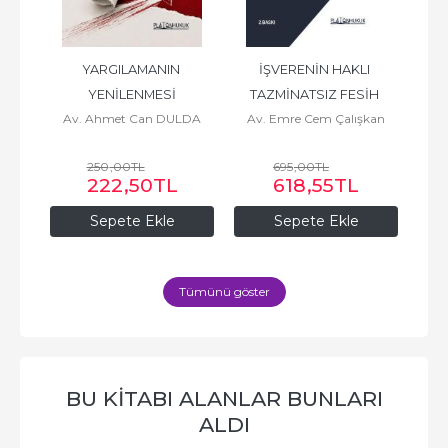
İŞVERENİN HAKLI 
ARSA PAYI KARŞILIĞI 
T
TAZMİNATSIZ FESİH 
İNŞAAT SÖZLEŞMELERİ
U
LDA
Av. Emre Cem Çalışkan
Av. Osman OY
HAKKI
UYA
695
,00
TL
1.600
,00
TL
618
,55
TL
1.424
,00
TL
Sepete Ekle
Sepete Ekle
Tümünü göster
BU KITABI ALANLAR BUNLARI
ALDI