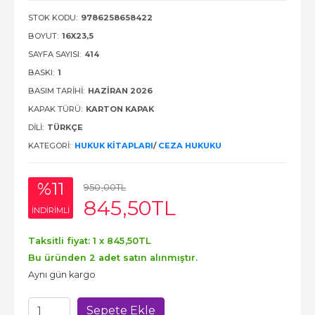
STOK KODU:
9786258658422
BOYUT:
16X23,5
SAYFA SAYISI:
414
BASKI:
1
BASIM TARIHI:
HAZIRAN 2026
KAPAK TÜRÜ:
KARTON KAPAK
DILI:
TÜRKÇE
KATEGORI:
HUKUK KITAPLARI
/
CEZA HUKUKU
%11
950
,00
TL
845
,50
TL
INDIRIMLI
Taksitli fiyat: 1 x
845
,50
TL
Bu üründen 2 adet satın alınmıştır.
Aynı gün kargo
Sepete Ekle