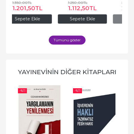
1.250
,00
TL
2.600
,00
TL
1.112
,50
TL
2.314
,00
TL
Sepete Ekle
Stokta yok
Tümünü göster
YAYINEVININ DIĞER KITAPLARI
-%
11
-%
11
-%