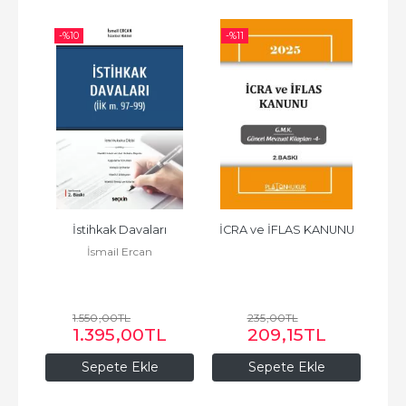
-%
10
-%
11
İstihkak Davaları
İCRA ve İFLAS KANUNU
İsmail Ercan
1.550
,00
TL
235
,00
TL
1.395
,00
TL
209
,15
TL
Sepete Ekle
Sepete Ekle