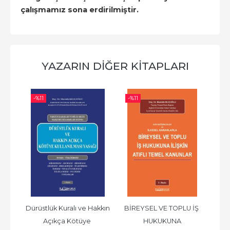
çalışmamız sona erdirilmiştir.
YAZARIN DIĞER KITAPLARI
-%
11
-%
11
-%
e 
Dürüstlük Kuralı ve Hakkın 
BİREYSEL VE TOPLU İŞ 
Ş
. 
Açıkça Kötüye 
HUKUKUNA