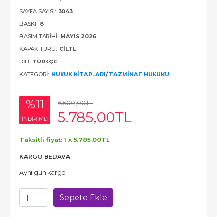
SAYFA SAYISI:
3043
BASKI:
8
BASIM TARIHI:
MAYIS 2026
KAPAK TÜRÜ:
CİLTLİ
DILI:
TÜRKÇE
KATEGORI:
HUKUK KITAPLARI
/
TAZMINAT HUKUKU
%11
6.500
,00
TL
5.785
,00
TL
INDIRIMLI
Taksitli fiyat: 1 x
5.785
,00
TL
KARGO BEDAVA
Aynı gün kargo
Sepete Ekle