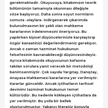
gerekmektedir. Okuyucuya, kitabımızın teorik
bölümünün tamamıyla okunması dileğiyle
söze başlıyoruz. Daha sonra soyut normların
somuta -olaylara- indirgenerek çıkarımda
bulunulmasının bir şekli olan mahkeme
kararlarının irdelenmesini öneriyoruz. Bu
yapılırken kişisel düşüncelerinizle karşılaştırıp
özgür kanaatinizi değerlendirmeniz gerekiyor.
Ancak o zaman tazminat hukukunun
felsefesinin kavranabileceği düşüncesindeyiz.
Ayrıca kitabımızda okuyucunun kafasına
takılan sorulara yanıt verecek bir metodoloji
benimsenmiştir. Çok sayıda Yargıtay, Danıştay,
Anayasa Mahkemesi kararlarına yer verilmiştir.
Kararlar günceldir. Ancak içtihatların tarihsel
devinimi tazminat hukukunun temel
kültürüdür. Bu nedenle kökleşen içtihatlara da
yer verilmiştir. Bu yolla bir bellek
oluşturulmuştur. Yabancı literatür konuyla