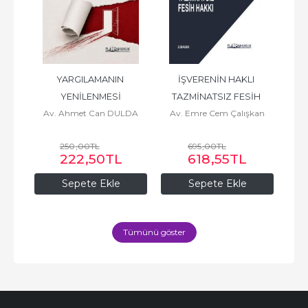
ABI 
YARGILAMANIN 
İŞVERENİN HAKLI 
AR
 
YENİLENMESİ
TAZMİNATSIZ FESİH 
İN
Av. Ahmet Can DULDA
Av. Emre Cem Çalışkan
HAKKI
250
,00
TL
695
,00
TL
L
222
,50
TL
618
,55
TL
Sepete Ekle
Sepete Ekle
Tümünü göster