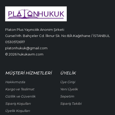
Platon Plus Yayıncılık Anonim Şirketi
Gürsel Mh. Bahçeler Cd. İlknur Sk. No:8/A Kağıthane / İSTANBUL
05305726117
platonhukuk@gmail.com
© 2026 hukukavm.com
MÜŞTERI HIZMETLERI
ÜYELIK
Hakkımızda
Üye Girişi
Kargo ve Teslimat
Yeni Üyelik
Gizlilik ve Güvenlik
Sepetim
Sipariş Koşulları
Sipariş Takibi
Üyelik Koşulları