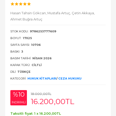
Hasan Tahsin Gökcan,
Mustafa Artuç,
Çetin Akkaya,
Ahmet Buğra Artuç
STOK KODU:
9786253777609
BOYUT:
17X25
SAYFA SAYISI:
10706
BASKI:
3
BASIM TARIHI:
NISAN 2026
KAPAK TÜRÜ:
CİLTLİ
DILI:
TÜRKÇE
KATEGORI:
HUKUK KITAPLARI
/
CEZA HUKUKU
%10
18.000
,00
TL
16.200
,00
TL
INDIRIMLI
Taksitli fiyat: 1 x
16.200
,00
TL