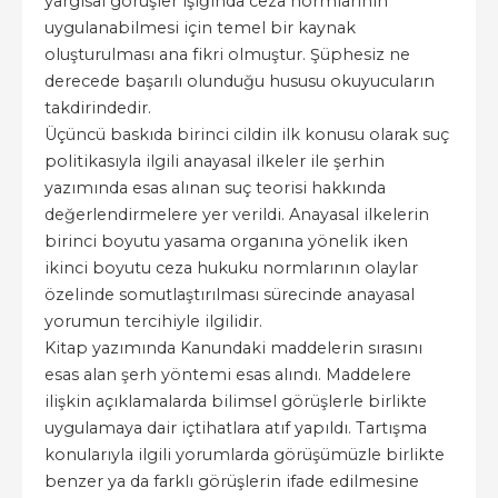
yargısal görüşler ışığında ceza normlarının
uygulanabilmesi için temel bir kaynak
oluşturulması ana fikri olmuştur. Şüphesiz ne
derecede başarılı olunduğu hususu okuyucuların
takdirindedir.
Üçüncü baskıda birinci cildin ilk konusu olarak suç
politikasıyla ilgili anayasal ilkeler ile şerhin
yazımında esas alınan suç teorisi hakkında
değerlendirmelere yer verildi. Anayasal ilkelerin
birinci boyutu yasama organına yönelik iken
ikinci boyutu ceza hukuku normlarının olaylar
özelinde somutlaştırılması sürecinde anayasal
yorumun tercihiyle ilgilidir.
Kitap yazımında Kanundaki maddelerin sırasını
esas alan şerh yöntemi esas alındı. Maddelere
ilişkin açıklamalarda bilimsel görüşlerle birlikte
uygulamaya dair içtihatlara atıf yapıldı. Tartışma
konularıyla ilgili yorumlarda görüşümüzle birlikte
benzer ya da farklı görüşlerin ifade edilmesine