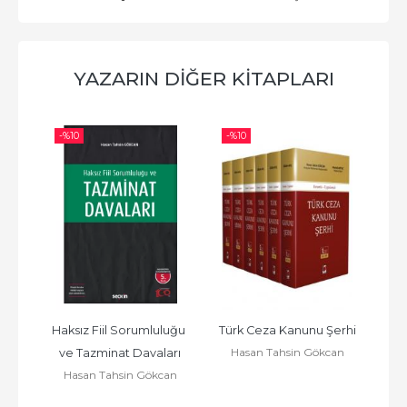
YAZARIN DIĞER KITAPLARI
-%
10
-%
10
-%
nunu
Haksız Fiil Sorumluluğu 
Türk Ceza Kanunu Şerhi
Pra
an
Hasan Tahsin Gökcan
H
ve Tazminat Davaları
Hasan Tahsin Gökcan