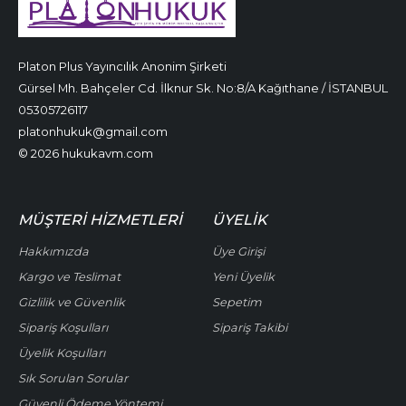
Platon Plus Yayıncılık Anonim Şirketi
Gürsel Mh. Bahçeler Cd. İlknur Sk. No:8/A Kağıthane / İSTANBUL
05305726117
platonhukuk@gmail.com
© 2026 hukukavm.com
MÜŞTERI HIZMETLERI
ÜYELIK
Hakkımızda
Üye Girişi
Kargo ve Teslimat
Yeni Üyelik
Gizlilik ve Güvenlik
Sepetim
Sipariş Koşulları
Sipariş Takibi
Üyelik Koşulları
Sık Sorulan Sorular
Güvenli Ödeme Yöntemi