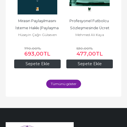
dan 
Mirasın Paylaşılmasını 
Profesyonel Futbolcu 
an 
İsteme Hakkı (Paylaşma 
Sözleşmesinde Ücret
Ür
oy
Hüseyin Çağrı Gülseven
Mehmed Ali Kaya
Hü
ama
Davası)
Y
R
770
,00
TL
530
,00
TL
693
,00
TL
477
,00
TL
Sepete Ekle
Sepete Ekle
Tümünü göster