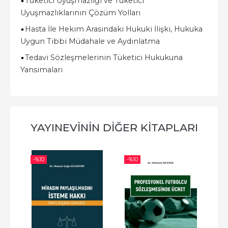
Tüketici Uyuşmazlığı ve Tüketici
Uyuşmazlıklarının Çözüm Yolları
Hasta İle Hekim Arasındaki Hukuki İlişki, Hukuka
Uygun Tıbbi Müdahale ve Aydınlatma
Tedavi Sözleşmelerinin Tüketici Hukukuna
Yansımaları
YAYINEVININ DIĞER KITAPLARI
-%
10
-%
10
-%