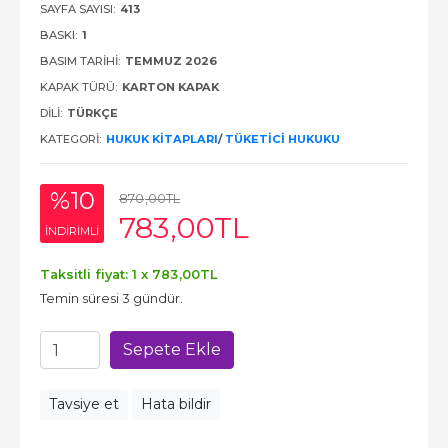
SAYFA SAYISI:
413
BASKI:
1
BASIM TARIHI:
TEMMUZ 2026
KAPAK TÜRÜ:
KARTON KAPAK
DILI:
TÜRKÇE
KATEGORI:
HUKUK KITAPLARI
/
TÜKETICI HUKUKU
%10
870
,00
TL
783
,00
TL
INDIRIMLI
Taksitli fiyat: 1 x
783
,00
TL
Temin süresi 3 gündür.
Sepete Ekle
Tavsiye et
Hata bildir