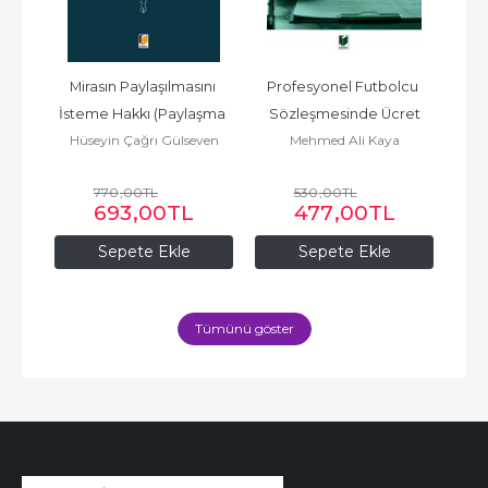
dan 
Mirasın Paylaşılmasını 
Profesyonel Futbolcu 
an 
İsteme Hakkı (Paylaşma 
Sözleşmesinde Ücret
Ür
oy
Hüseyin Çağrı Gülseven
Mehmed Ali Kaya
Hü
ama
Davası)
Y
R
770
,00
TL
530
,00
TL
693
,00
TL
477
,00
TL
Sepete Ekle
Sepete Ekle
Tümünü göster