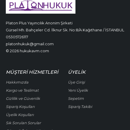
Platon Plus Yayıncılık Anonim Şirketi
Gürsel Mh. Bahçeler Cd. İlknur Sk. No:8/A Kağıthane / İSTANBUL
05305726117
platonhukuk@gmail.com
© 2026 hukukavm.com
MÜŞTERI HIZMETLERI
ÜYELIK
Hakkımızda
Üye Girişi
Kargo ve Teslimat
Yeni Üyelik
Gizlilik ve Güvenlik
Sepetim
Sipariş Koşulları
Sipariş Takibi
Üyelik Koşulları
Sık Sorulan Sorular