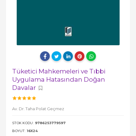
Tüketici Mahkemeleri ve Tıbbi
Uygulama Hatasından Doğan
Davalar
Av. Dr. Taha Polat Geçmez
STOK KODU:
9786253779597
BOYUT:
16X24