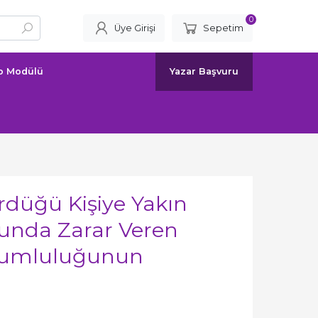
0
Üye Girişi
Sepetim
ap Modülü
Yazar Başvuru
rdüğü Kişiye Yakın
ğunda Zarar Veren
orumluluğunun