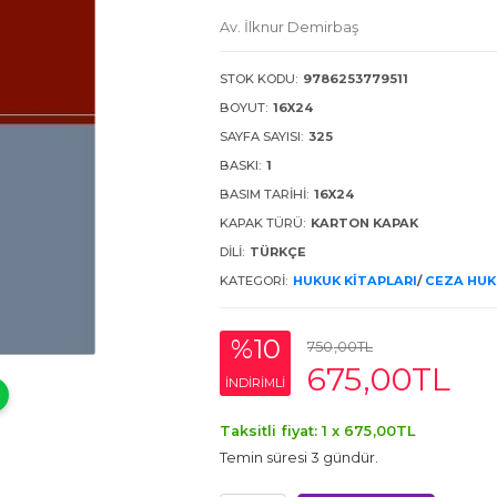
Av. İlknur Demirbaş
STOK KODU:
9786253779511
BOYUT:
16X24
SAYFA SAYISI:
325
BASKI:
1
BASIM TARIHI:
16X24
KAPAK TÜRÜ:
KARTON KAPAK
DILI:
TÜRKÇE
KATEGORI:
HUKUK KITAPLARI
/
CEZA HU
%10
750
,00
TL
675
,00
TL
INDIRIMLI
Taksitli fiyat: 1 x
675
,00
TL
Temin süresi 3 gündür.