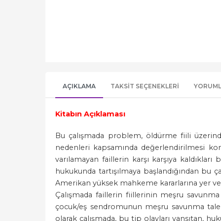
AÇIKLAMA
TAKSIT SEÇENEKLERI
YORUM
Kitabın Açıklaması
Bu çalışmada problem, öldürme fiili üzerin
nedenleri kapsamında değerlendirilmesi konu
varılamayan faillerin karşı karşıya kaldıkl
hukukunda tartışılmaya başlandığından bu çalı
Amerikan yüksek mahkeme kararlarına yer veri
Çalışmada faillerin fiillerinin meşru savu
çocuk/eş sendromunun meşru savunma talepl
olarak çalışmada, bu tip olayları yansıtan, h