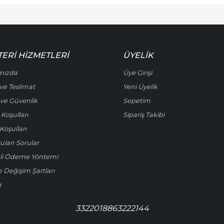
ERI HIZMETLERI
ÜYELIK
mızda
Üye Girişi
ve Teslimat
Yeni Üyelik
k ve Güvenlik
Sepetim
 Koşulları
Sipariş Takibi
Koşulları
rulan Sorular
li Ödeme Yöntemi
e Değişim Şartları
m
3322018863222144