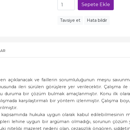
Sepete Ekle
Tavsiye et
Hata bildir
LAR
den açıklanacak ve faillerin sorumluluğunun meşru savunm
sunda ileri sürülen görüşlere yer verilecektir. Çalışma i
arı bu duruma bir çözüm bulmak amaçlanmıştır. Konu ilk ola
şmada karşılaştırmalı bir yöntem izlenmiştir. Çalışma boyunc
lmiştir.
nma kapsamında hukuka uygun olarak kabul edilebilmesinin m
eri lehine uygun bir argüman olmadığı, sorunun çözüm yer
ukuki niteliği mazeret nedeni olan, cezasızlık öngören, şiddet