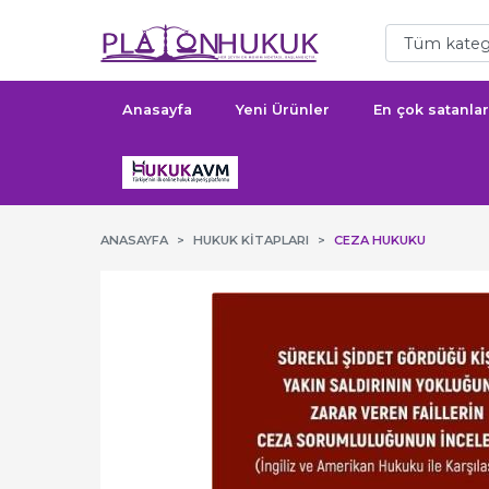
Anasayfa
Yeni Ürünler
En çok satanlar
ANASAYFA
HUKUK KITAPLARI
CEZA HUKUKU