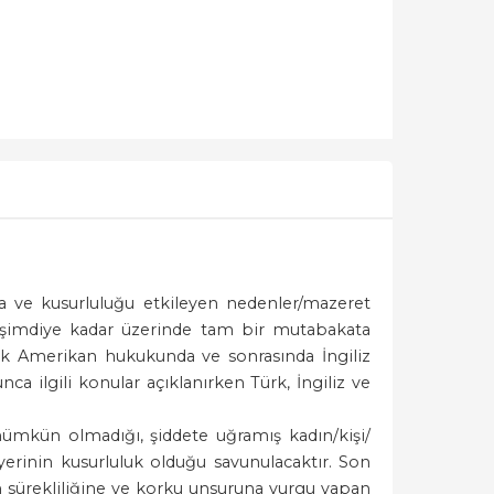
a ve kusurluluğu etkileyen nedenler/mazeret
le şimdiye kadar üzerinde tam bir mutabakata
rak Amerikan hukukunda ve sonrasında İngiliz
a ilgili konular açıklanırken Türk, İngiliz ve
ümkün olmadığı, şiddete uğramış kadın/kişi/
inin kusurluluk olduğu savunulacaktır. Son
in sürekliliğine ve korku unsuruna vurgu yapan