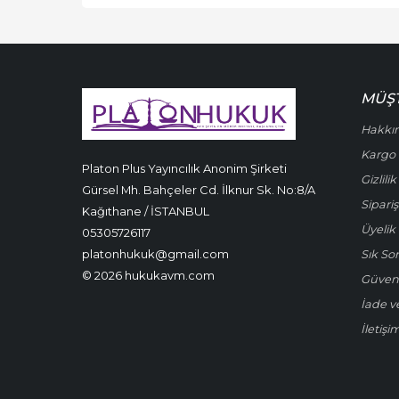
MÜŞT
Hakkı
Kargo 
Platon Plus Yayıncılık Anonim Şirketi
Gizlili
Gürsel Mh. Bahçeler Cd. İlknur Sk. No:8/A
Sipariş
Kağıthane / İSTANBUL
Üyelik 
05305726117
platonhukuk@gmail.com
Sık So
© 2026 hukukavm.com
Güven
İade v
İletişi