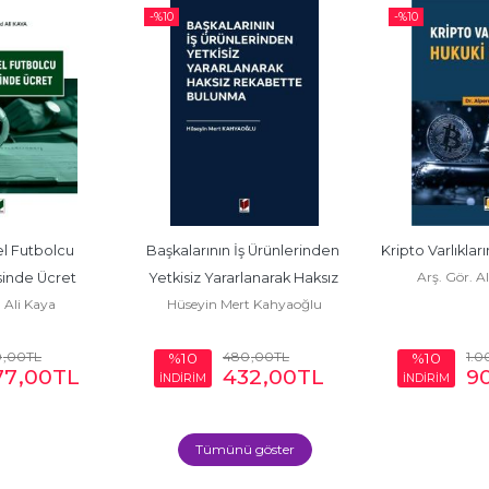
-%
10
-%
10
l Futbolcu 
Başkalarının İş Ürünlerinden 
Kripto Varlıkları
Arş. Gör. A
inde Ücret
Yetkisiz Yararlanarak Haksız 
Ali Kaya
Hüseyin Mert Kahyaoğlu
Rekabette Bulunma
0
,00
TL
480
,00
TL
1.0
%10
%10
77
,00
TL
432
,00
TL
9
İNDİRİM
İNDİRİM
Tümünü göster