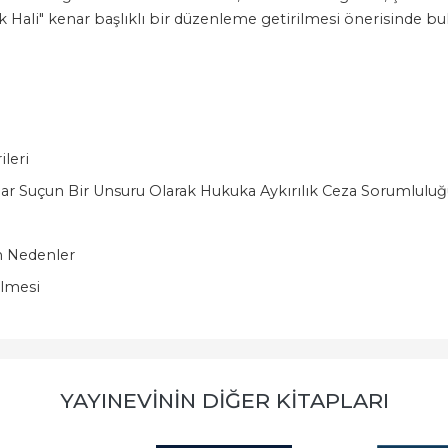
k Hali" kenar başlıklı bir düzenleme getirilmesi önerisinde bul
leri
alar Suçun Bir Unsuru Olarak Hukuka Aykırılık Ceza Sorumluluğ
n Nedenler
ilmesi
YAYINEVININ DIĞER KITAPLARI