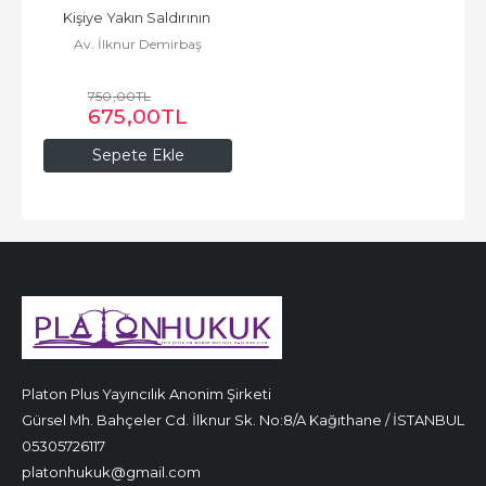
Kişiye Yakın Saldırının 
Av. İlknur Demirbaş
Yokluğunda Zarar Veren...
750
,00
TL
675
,00
TL
Sepete Ekle
Platon Plus Yayıncılık Anonim Şirketi
Gürsel Mh. Bahçeler Cd. İlknur Sk. No:8/A Kağıthane / İSTANBUL
05305726117
platonhukuk@gmail.com