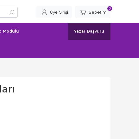
0
Üye Girişi
Sepetim
ap Modülü
Yazar Başvuru
arı