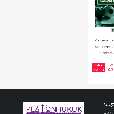
Profesyonel
Sözleşmesi
Mehmed A
530
%10
47
İNDİRİM
MÜŞT
Hakkı