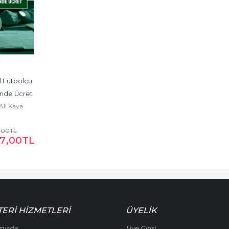
 Futbolcu 
nde Ücret
li Kaya
,00
TL
7
,00
TL
ERI HIZMETLERI
ÜYELIK
mızda
Üye Girişi