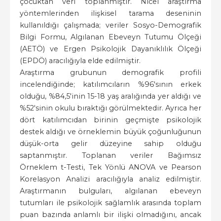
çocuktan veri toplanmıştır. Nicel araştırma
yöntemlerinden ilişkisel tarama deseninin
kullanıldığı çalışmada; veriler Sosyo-Demografik
Bilgi Formu, Algılanan Ebeveyn Tutumu Ölçeği
(AETÖ) ve Ergen Psikolojik Dayanıklılık Ölçeği
(EPDÖ) aracılığıyla elde edilmiştir.
Araştırma grubunun demografik profili
incelendiğinde; katılımcıların %96'sının erkek
olduğu, %84,5'inin 15-18 yaş aralığında yer aldığı ve
%52'sinin okulu bıraktığı görülmektedir. Ayrıca her
dört katılımcıdan birinin geçmişte psikolojik
destek aldığı ve örneklemin büyük çoğunluğunun
düşük-orta gelir düzeyine sahip olduğu
saptanmıştır. Toplanan veriler Bağımsız
Örneklem t-Testi, Tek Yönlü ANOVA ve Pearson
Korelasyon Analizi aracılığıyla analiz edilmiştir.
Araştırmanın bulguları, algılanan ebeveyn
tutumları ile psikolojik sağlamlık arasında toplam
puan bazında anlamlı bir ilişki olmadığını, ancak