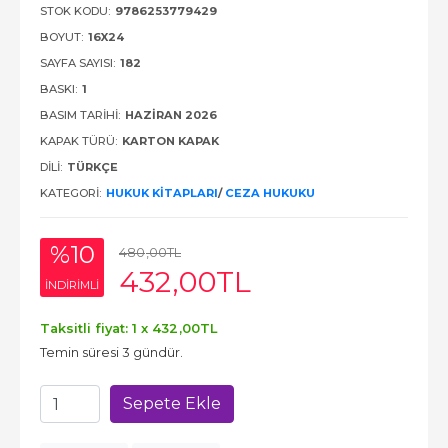
STOK KODU:
9786253779429
BOYUT:
16X24
SAYFA SAYISI:
182
BASKI:
1
BASIM TARIHI:
HAZIRAN 2026
KAPAK TÜRÜ:
KARTON KAPAK
DILI:
TÜRKÇE
KATEGORI:
HUKUK KITAPLARI
/
CEZA HUKUKU
%10
480
,00
TL
432
,00
TL
INDIRIMLI
Taksitli fiyat: 1 x
432
,00
TL
Temin süresi 3 gündür.
Sepete Ekle