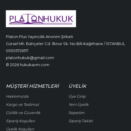
Platon Plus Yayıncılık Anonim Şirketi
Gürsel Mh. Bahçeler Cd. İlknur Sk. No:8/A Kağıthane / İSTANBUL
05305726117
platonhukuk@gmail.com
© 2026 hukukavm.com
MÜŞTERI HIZMETLERI
ÜYELIK
Hakkımızda
Üye Girişi
Kargo ve Teslimat
Yeni Üyelik
Gizlilik ve Güvenlik
Sepetim
Sipariş Koşulları
Sipariş Takibi
Üyelik Koşulları