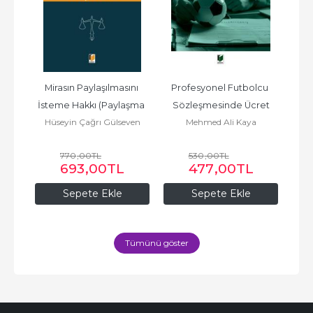
dan 
Mirasın Paylaşılmasını 
Profesyonel Futbolcu 
an 
İsteme Hakkı (Paylaşma 
Sözleşmesinde Ücret
Ür
oy
Hüseyin Çağrı Gülseven
Mehmed Ali Kaya
Hü
ama
Davası)
Y
R
770
,00
TL
530
,00
TL
693
,00
TL
477
,00
TL
Sepete Ekle
Sepete Ekle
Tümünü göster