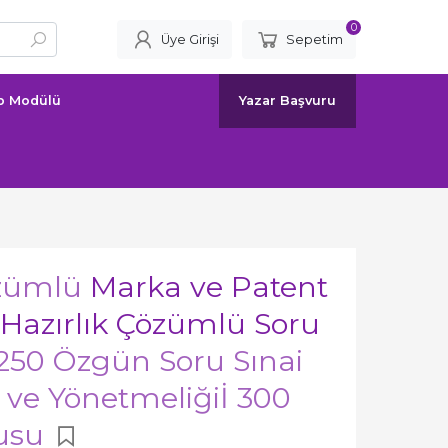
0
Üye Girişi
Sepetim
ap Modülü
Yazar Başvuru
özümlü
Marka ve Patent
a Hazırlık Çözümlü Soru
250 Özgün Soru Sınai
ve Yönetmeliğiİ 300
usu