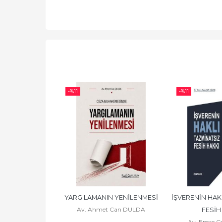
-%
11
-%
11
 KİTABI (CEZA 
YARGILAMANIN YENİLENMESİ
İŞVERENİN HAKL
Av. Ahmet Can DULDA
 REHBERİ)
FESİH
 Çalışkan
Av. Emre C