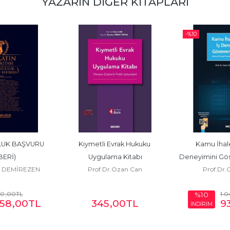
YAZARIN DIĞER KITAPLARI
-%
10
UK BAŞVURU 
Kıymetli Evrak Hukuku 
Kamu İhale
ERİ)
Uygulama Kitabı
Deneyimini Gös
ne DEMİREZEN
Prof.Dr.Ozan Can
Prof.Dr.
00
,00
TL
1.
%10
958
,00
TL
345
,00
TL
9
İNDİRİM