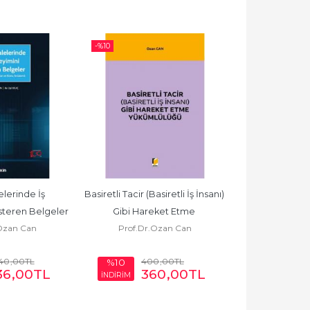
-%
10
lerinde İş 
Basiretli Tacir (Basiretli İş İnsanı) 
Kıymetli Ev
teren Belgeler
Gibi Hareket Etme 
Uygulam
Ozan Can
Prof.Dr.Ozan Can
Prof.Dr.
Yükümlülüğü
040
,00
TL
400
,00
TL
%10
36
,00
TL
360
,00
TL
250
İNDİRİM