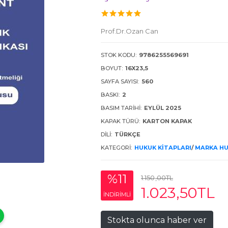
Prof.Dr.Ozan Can
STOK KODU:
9786255569691
BOYUT:
16X23,5
SAYFA SAYISI:
560
BASKI:
2
BASIM TARIHI:
EYLÜL 2025
KAPAK TÜRÜ:
KARTON KAPAK
DILI:
TÜRKÇE
KATEGORI:
HUKUK KITAPLARI
/
MARKA H
%11
1.150
,00
TL
1.023
,50
TL
INDIRIMLI
Stokta olunca haber ver