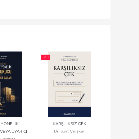
-%
11
-%
11
 YÖNELİK 
KARŞILIKSIZ ÇEK
HATA SAPMA V
Dr. Suat Çalışkan
EYA UYARICI 
S
 Çalışkan
Dr. Suat