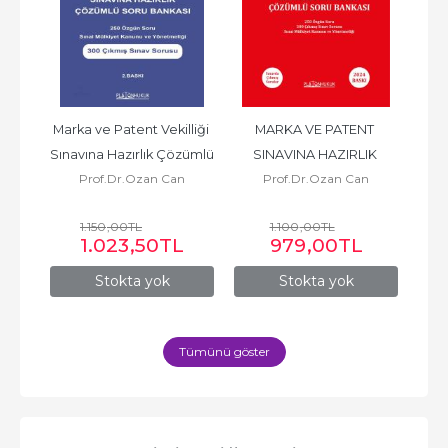
liği 
Marka ve Patent Vekilliği 
MARKA VE PATENT 
ümlü 
Sınavına Hazırlık Çözümlü 
SINAVINA HAZIRLIK 
B
n
Prof.Dr.Ozan Can
Prof.Dr.Ozan Can
Av.
.
Soru Bankası 2. Baskı
ÇÖZÜMLÜ SORU 
BANKASI
1.150
,00
TL
1.100
,00
TL
L
1.023
,50
TL
979
,00
TL
Stokta yok
Stokta yok
Tümünü göster