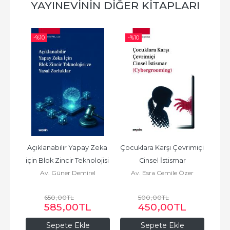
YAYINEVININ DIĞER KITAPLARI
-%
10
-%
10
-%
et) 
Açıklanabilir Yapay Zeka 
Çocuklara Karşı Çevrimiçi 
AİH
için Blok Zincir Teknolojisi 
Cinsel İstismar
Muha
Av. Güner Demirel
Av. Esra Cemile Özer
Av
ve Yasal Zorluklar
Hak
650
,00
TL
500
,00
TL
L
585
,00
TL
450
,00
TL
Sepete Ekle
Sepete Ekle