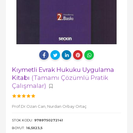
Kıymetli Evrak Hukuku Uygulama
Kitabı
(Tamamı Çözümlü Pratik
Çalışmalar)
Prof.Dr.Ozan Can,
Nurdan Orbay Ortaç
STOK KODU:
9789750272141
BOYUT:
16,5X23,5