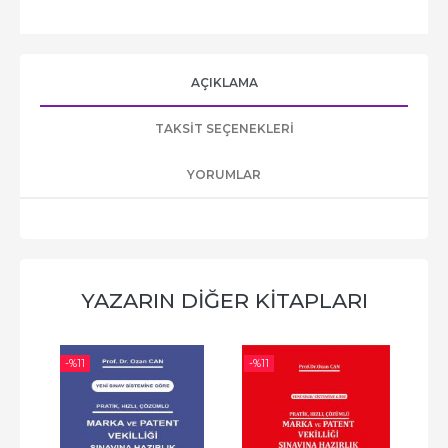
AÇIKLAMA
TAKSIT SEÇENEKLERI
YORUMLAR
YAZARIN DIĞER KITAPLARI
-%
11
-%
11
-%