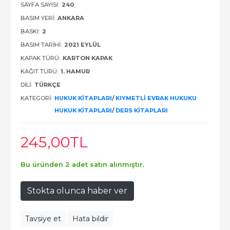
SAYFA SAYISI:
240
BASIM YERI:
ANKARA
BASKI:
2
BASIM TARIHI:
2021 EYLÜL
KAPAK TÜRÜ:
KARTON KAPAK
KAĞIT TÜRÜ:
1. HAMUR
DILI:
TÜRKÇE
KATEGORI:
HUKUK KITAPLARI
/
KIYMETLI EVRAK HUKUKU
HUKUK KITAPLARI
/
DERS KITAPLARI
245
,00
TL
Bu üründen 2 adet satın alınmıştır.
Stokta olunca haber ver
Tavsiye et
Hata bildir