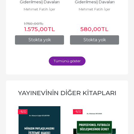
arı
Giderilmesi) Davaları
Giderilmesi) Davaları
Gi
r
Mehmet Fatih İçer
Mehmet Fatih İçer
1.750
,00
TL
L
1.575
,00
TL
580
,00
TL
Stokta yok
Stokta yok
Tümünü göster
YAYINEVININ DIĞER KITAPLARI
-%
10
-%
10
-%