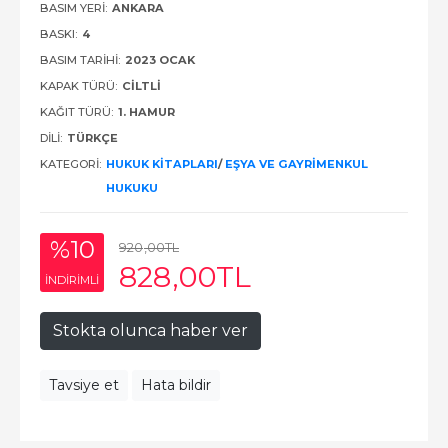
BASIM YERI:
ANKARA
BASKI:
4
BASIM TARIHI:
2023 OCAK
KAPAK TÜRÜ:
CILTLI
KAĞIT TÜRÜ:
1. HAMUR
DILI:
TÜRKÇE
KATEGORI:
HUKUK KITAPLARI
/
EŞYA VE GAYRIMENKUL
HUKUKU
%10
920
,00
TL
828
,00
TL
INDIRIMLI
Stokta olunca haber ver
Tavsiye et
Hata bildir