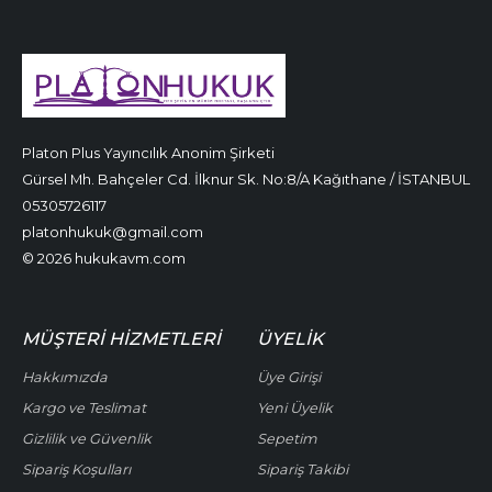
Platon Plus Yayıncılık Anonim Şirketi
Gürsel Mh. Bahçeler Cd. İlknur Sk. No:8/A Kağıthane / İSTANBUL
05305726117
platonhukuk@gmail.com
© 2026 hukukavm.com
MÜŞTERI HIZMETLERI
ÜYELIK
Hakkımızda
Üye Girişi
Kargo ve Teslimat
Yeni Üyelik
Gizlilik ve Güvenlik
Sepetim
Sipariş Koşulları
Sipariş Takibi