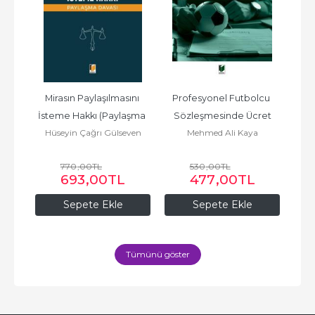
dan 
Mirasın Paylaşılmasını 
Profesyonel Futbolcu 
an 
İsteme Hakkı (Paylaşma 
Sözleşmesinde Ücret
Ür
oy
Hüseyin Çağrı Gülseven
Mehmed Ali Kaya
Hü
ama
Davası)
Y
R
770
,00
TL
530
,00
TL
693
,00
TL
477
,00
TL
Sepete Ekle
Sepete Ekle
Tümünü göster