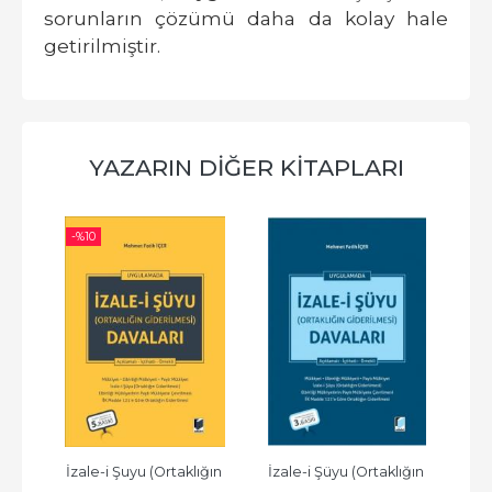
sorunların çözümü daha da kolay hale
getirilmiştir.
YAZARIN DIĞER KITAPLARI
-%
10
ğın 
İzale-i Şuyu (Ortaklığın 
İzale-i Şüyu (Ortaklığın 
İza