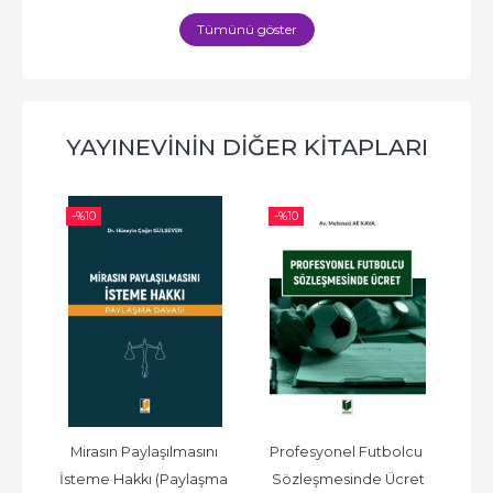
Tümünü göster
YAYINEVININ DIĞER KITAPLARI
-%
10
-%
10
-%
dan 
Mirasın Paylaşılmasını 
Profesyonel Futbolcu 
an 
İsteme Hakkı (Paylaşma 
Sözleşmesinde Ücret
Ür