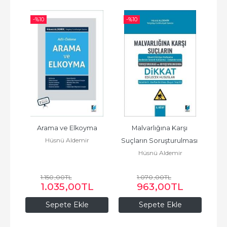
-%
10
-%
10
-%
rası 
Arama ve Elkoyma
Malvarlığına Karşı 
Yaka
Hüsnü Aldemir
Suçların Soruşturulması 
Tutu
Hüsnü Aldemir
ve Kovuşturulmasında 
Dikkat...
1.150
,00
TL
1.070
,00
TL
1.035
,00
TL
963
,00
TL
Sepete Ekle
Sepete Ekle