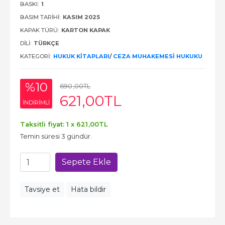
BASKI:
1
BASIM TARIHI:
KASIM 2025
KAPAK TÜRÜ:
KARTON KAPAK
DILI:
TÜRKÇE
KATEGORI:
HUKUK KITAPLARI
/
CEZA MUHAKEMESI HUKUKU
%10
690
,00
TL
621
,00
TL
INDIRIMLI
Taksitli fiyat: 1 x
621
,00
TL
Temin süresi 3 gündür.
Sepete Ekle
Tavsiye et
Hata bildir