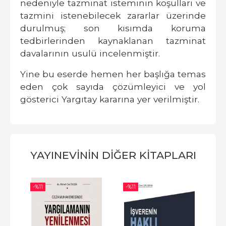
nedeniyle tazminat isteminin koşulları ve
tazmini istenebilecek zararlar üzerinde
durulmuş; son kısımda koruma
tedbirlerinden kaynaklanan tazminat
davalarının usulü incelenmiştir.
Yine bu eserde hemen her başlığa temas
eden çok sayıda çözümleyici ve yol
gösterici Yargıtay kararına yer verilmiştir.
YAYINEVININ DIĞER KITAPLARI
-%
11
-%
11
-%