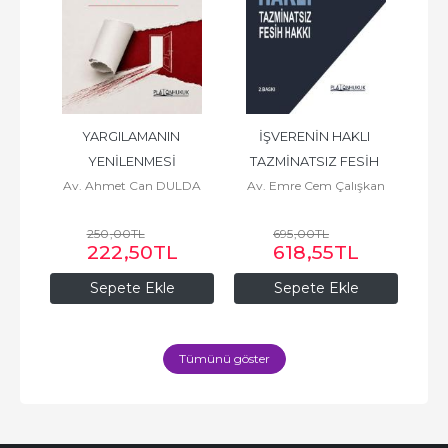
ABI 
YARGILAMANIN 
İŞVERENİN HAKLI 
AR
 
YENİLENMESİ
TAZMİNATSIZ FESİH 
İN
Av. Ahmet Can DULDA
Av. Emre Cem Çalışkan
HAKKI
250
,00
TL
695
,00
TL
L
222
,50
TL
618
,55
TL
Sepete Ekle
Sepete Ekle
Tümünü göster