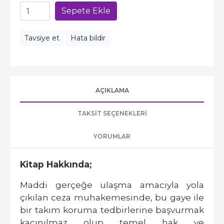
Sepete Ekle
Tavsiye et
Hata bildir
AÇIKLAMA
TAKSIT SEÇENEKLERI
YORUMLAR
Kitap Hakkında;
Maddi gerçeğe ulaşma amacıyla yola
çıkılan ceza muhakemesinde, bu gaye ile
bir takım koruma tedbirlerine başvurmak
kaçınılmaz olup temel hak ve