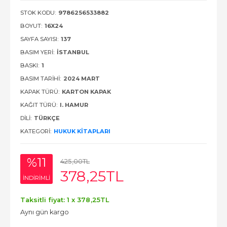
STOK KODU:
9786256533882
BOYUT:
16X24
SAYFA SAYISI:
137
BASIM YERI:
İSTANBUL
BASKI:
1
BASIM TARIHI:
2024 MART
KAPAK TÜRÜ:
KARTON KAPAK
KAĞIT TÜRÜ:
I. HAMUR
DILI:
TÜRKÇE
KATEGORI:
HUKUK KITAPLARI
%11
425
,00
TL
378
,25
TL
INDIRIMLI
Taksitli fiyat: 1 x
378
,25
TL
Aynı gün kargo