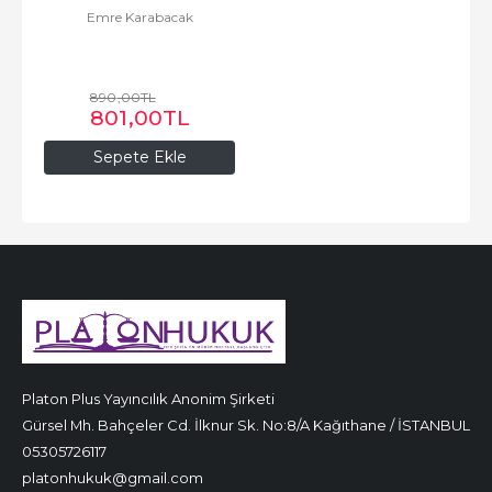
Emre Karabacak
890
,00
TL
801
,00
TL
Sepete Ekle
Platon Plus Yayıncılık Anonim Şirketi
Gürsel Mh. Bahçeler Cd. İlknur Sk. No:8/A Kağıthane / İSTANBUL
05305726117
platonhukuk@gmail.com