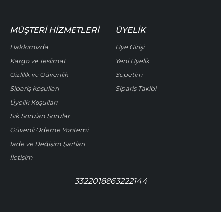
MÜŞTERI HIZMETLERI
ÜYELIK
Hakkımızda
Üye Girişi
Kargo ve Teslimat
Yeni Üyelik
Gizlilik ve Güvenlik
Sepetim
Sipariş Koşulları
Sipariş Takibi
Üyelik Koşulları
Sık Sorulan Sorular
Güvenli Ödeme Yöntemi
İade ve Değişim Şartları
İletişim
3322018863222144