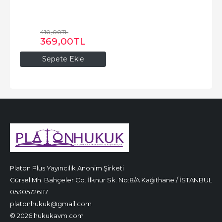
410
,00
TL
369
,00
TL
Sepete Ekle
Platon Plus Yayıncılık Anonim Şirketi
Gürsel Mh. Bahçeler Cd. İlknur Sk. No:8/A Kağıthane / İSTANBUL
05305726117
platonhukuk@gmail.com
© 2026 hukukavm.com