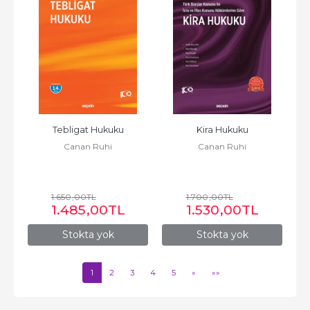
Tebligat Hukuku
Kira Hukuku
Canan Ruhi
Canan Ruhi
1.650
,00
TL
1.700
,00
TL
1.485
,00
TL
1.530
,00
TL
Stokta yok
Stokta yok
1
2
3
4
5
»
»»