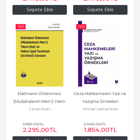
Sepete Ekle
Sepete Ekle
-%
10
-%
10
Elatmanın Önlenmesi 
Ceza Mahkemeleri Yazı ve 
(Müdahalenin Men'i) Yıkım 
Yazışma Örnekleri
Canan Ruhi
Ahmet Cemal Ruhi
(Kal) ve Haksız İşgal...
2.550
,00
TL
2.060
,00
TL
2.295
,00
TL
1.854
,00
TL