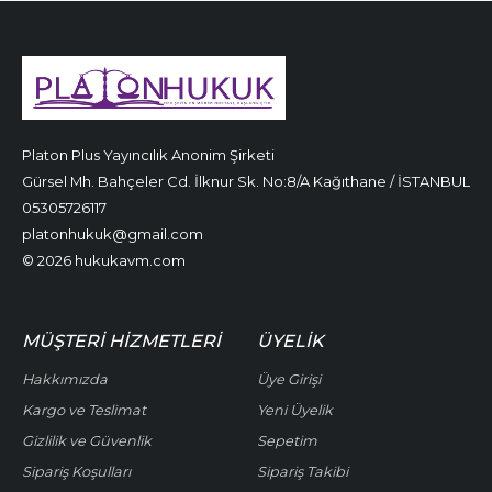
Platon Plus Yayıncılık Anonim Şirketi
Gürsel Mh. Bahçeler Cd. İlknur Sk. No:8/A Kağıthane / İSTANBUL
05305726117
platonhukuk@gmail.com
© 2026 hukukavm.com
MÜŞTERI HIZMETLERI
ÜYELIK
Hakkımızda
Üye Girişi
Kargo ve Teslimat
Yeni Üyelik
Gizlilik ve Güvenlik
Sepetim
Sipariş Koşulları
Sipariş Takibi