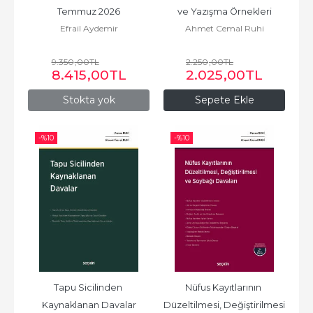
Temmuz 2026
ve Yazışma Örnekleri
Efrail Aydemir
Ahmet Cemal Ruhi
9.350
,00
TL
2.250
,00
TL
8.415
,00
TL
2.025
,00
TL
Stokta yok
Sepete Ekle
-%
10
-%
10
Tapu Sicilinden 
Nüfus Kayıtlarının 
Kaynaklanan Davalar
Düzeltilmesi, Değiştirilmesi 