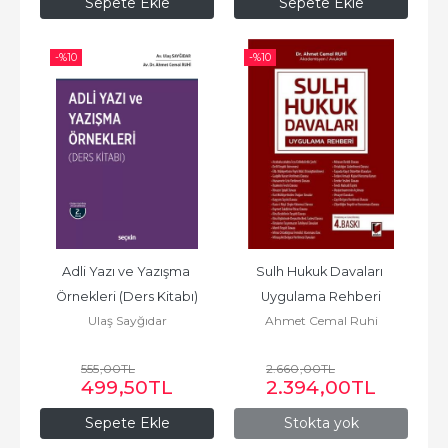
Sepete Ekle
Sepete Ekle
-%
10
-%
10
Adli Yazı ve Yazışma 
Sulh Hukuk Davaları 
Örnekleri (Ders Kitabı)
Uygulama Rehberi
Ulaş Sayğıdar
Ahmet Cemal Ruhi
555
,00
TL
2.660
,00
TL
499
,50
TL
2.394
,00
TL
Sepete Ekle
Stokta yok