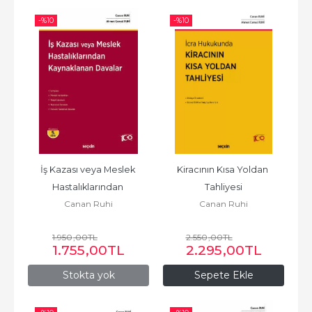
-%
10
-%
10
İş Kazası veya Meslek 
Kiracının Kısa Yoldan 
Hastalıklarından 
Tahliyesi
Canan Ruhi
Canan Ruhi
Kaynaklanan Davalar
1.950
,00
TL
2.550
,00
TL
1.755
,00
TL
2.295
,00
TL
Stokta yok
Sepete Ekle