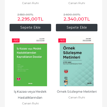
Canan Ruhi
Canan Ruhi
ve Soybağı Davaları
2.550
,00
TL
2.600
,00
TL
2.295
,00
TL
2.340
,00
TL
Sepete Ekle
Sepete Ekle
-%
10
-%
10
İş Kazası veya Meslek 
Örnek Sözleşme Metinleri
Canan Ruhi
Hastalıklarından 
Canan Ruhi
Kaynaklanan Davalar