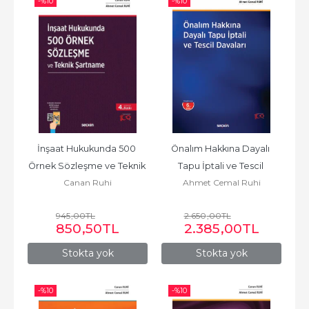
-%
10
-%
10
İnşaat Hukukunda 500 
Önalım Hakkına Dayalı 
Örnek Sözleşme ve Teknik 
Tapu İptali ve Tescil 
Canan Ruhi
Ahmet Cemal Ruhi
Şartname
Davaları
945
,00
TL
2.650
,00
TL
850
,50
TL
2.385
,00
TL
Stokta yok
Stokta yok
-%
10
-%
10