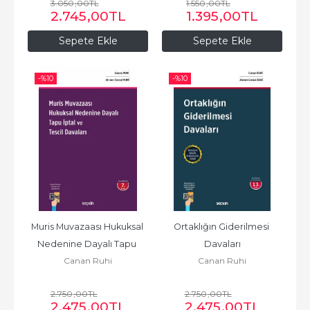
3.050
,00
TL
1.550
,00
TL
2.745
,00
TL
1.395
,00
TL
Sepete Ekle
Sepete Ekle
-%
10
-%
10
Muris Muvazaası Hukuksal 
Ortaklığın Giderilmesi 
Nedenine Dayalı Tapu 
Davaları
Canan Ruhi
Canan Ruhi
İptal ve Tescil Davaları
2.750
,00
TL
2.750
,00
TL
2.475
,00
TL
2.475
,00
TL