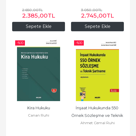
2.650
,00
TL
3.050
,00
TL
2.385
,00
TL
2.745
,00
TL
Sepete Ekle
Sepete Ekle
-%
10
-%
10
Kira Hukuku
İnşaat Hukukunda 550 
Canan Ruhi
Örnek Sözleşme ve Teknik 
Ahmet Cemal Ruhi
Şartname