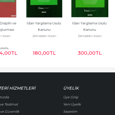
isiplin ve 
İdari Yargılama Usulü 
İdari Yargılama Usulü 
şturması
Kanunu
Kanunu
n Aslan
Zehreddin Aslan
Zehreddin Aslan
,00
TL
4
,00
TL
180
,00
TL
300
,00
TL
ERI HIZMETLERI
ÜYELIK
mızda
Üye Girişi
ve Teslimat
Yeni Üyelik
k ve Güvenlik
Sepetim