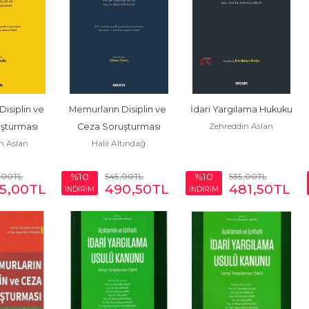
isiplin ve 
Memurların Disiplin ve 
İdari Yargılama Hukuku
Zehreddin Aslan
şturması
Ceza Soruşturması
n Aslan
Halil Altındağ
,00
TL
545
,00
TL
535
,00
TL
%10
%10
5
,00
TL
490
,50
TL
481
,50
TL
İNDİRİM
İNDİRİM