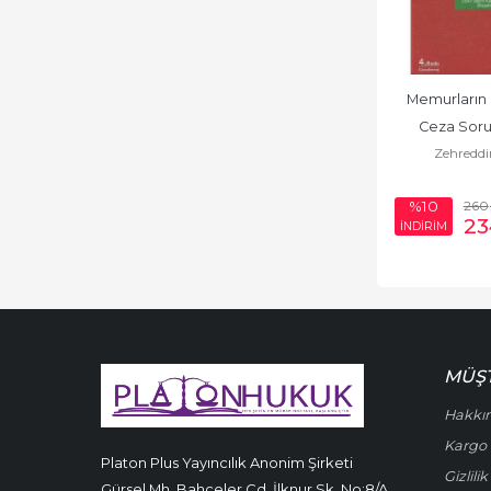
Memurların D
Ceza Soru
Zehreddi
260
%10
23
İNDİRİM
MÜŞT
Hakkı
Kargo 
Platon Plus Yayıncılık Anonim Şirketi
Gizlili
Gürsel Mh. Bahçeler Cd. İlknur Sk. No:8/A