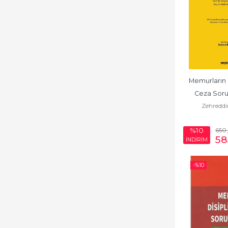
Memurların D
Ceza Soru
Zehreddi
650
%10
58
İNDİRİM
-%
10