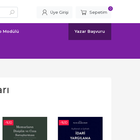
0
Üye Girişi
Sepetim
ap Modülü
Yazar Başvuru
rı
-%
10
-%
10