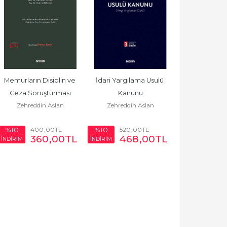
Memurların Disiplin ve 
İdari Yargılama Usulü 
Ceza Soruşturması
Kanunu
Zehreddin Aslan
Zehreddin Aslan
400
,00
TL
520
,00
TL
%10
%10
360
,00
TL
468
,00
TL
İNDİRİM
İNDİRİM