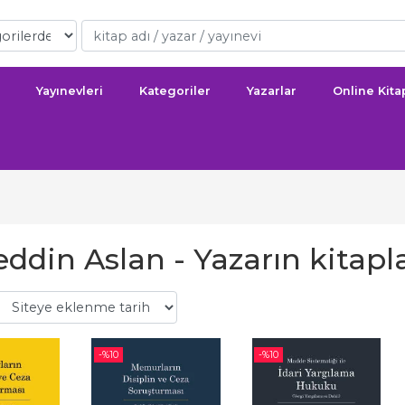
Yayınevleri
Kategoriler
Yazarlar
Online Kit
ddin Aslan - Yazarın kitapla
-%
10
-%
10