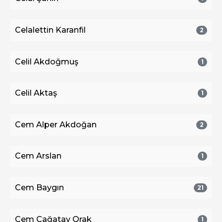
Celalettin Karanfil
2
Celil Akdoğmuş
1
Celil Aktaş
1
Cem Alper Akdoğan
2
Cem Arslan
1
Cem Baygın
21
Cem Çağatay Orak
1