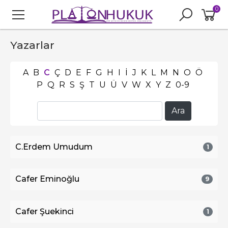
0
Yazarlar
A
B
C
Ç
D
E
F
G
H
I
İ
J
K
L
M
N
O
Ö
P
Q
R
S
Ş
T
U
Ü
V
W
X
Y
Z
0-9
C.Erdem Umudum
1
Cafer Eminoğlu
9
Cafer Şuekinci
1