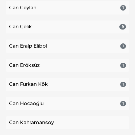
Can Ceylan
1
Can Çelik
9
Can Eralp Elibol
1
Can Eröksüz
1
Can Furkan Kök
1
Can Hocaoğlu
1
Can Kahramansoy