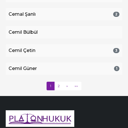
Cemal Şanlı
2
Cemil Bülbül
Cemil Çetin
3
Cemil Güner
1
1
2
»
»»