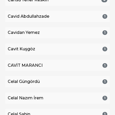
Cavid Abdullahzade
1
Cavidan Yemez
1
Cavit Kuşgöz
1
CAVİT MARANCI
1
Celal Güngördü
1
Celal Nazım İrem
1
Celal Şahin
1