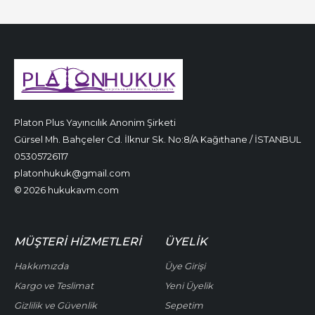
Platon Plus Yayıncılık Anonim Şirketi
Gürsel Mh. Bahçeler Cd. İlknur Sk. No:8/A Kağıthane / İSTANBUL
05305726117
platonhukuk@gmail.com
© 2026 hukukavm.com
MÜŞTERI HIZMETLERI
ÜYELIK
Hakkımızda
Üye Girişi
Kargo ve Teslimat
Yeni Üyelik
Gizlilik ve Güvenlik
Sepetim