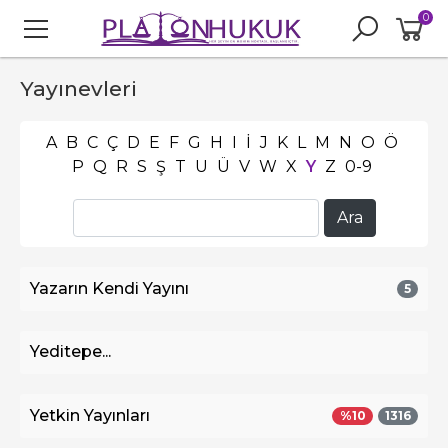
0
Yayınevleri
A
B
C
Ç
D
E
F
G
H
I
İ
J
K
L
M
N
O
Ö
P
Q
R
S
Ş
T
U
Ü
V
W
X
Y
Z
0-9
Yazarın Kendi Yayını
5
Yeditepe...
Yetkin Yayınları
%
10
1316