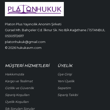
Platon Plus Yayıncılık Anonim Şirketi
Gürsel Mh. Bahçeler Cd. İlknur Sk. No:8/A Kağıthane / İSTANBUL
05305726117
platonhukuk@gmail.com
© 2026 hukukavm.com
MÜŞTERI HIZMETLERI
ÜYELIK
Hakkımızda
Üye Girişi
Kargo ve Teslimat
Yeni Üyelik
Gizlilik ve Güvenlik
Sepetim
Sipariş Koşulları
Sipariş Takibi
Üyelik Koşulları
Sık Sorulan Sorular