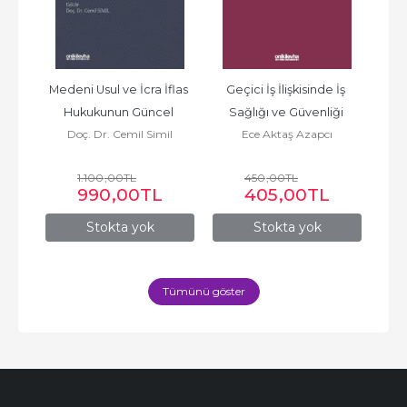
ku 
Medeni Usul ve İcra İflas 
Geçici İş İlişkisinde İş 
Ç
i 
Hukukunun Güncel 
Sağlığı ve Güvenliği 
z
Doç. Dr. Cemil Simil
Ece Aktaş Azapcı
a 
Sorunları – III
Yükümlülükleri
1.100
,00
TL
450
,00
TL
990
,00
TL
405
,00
TL
Stokta yok
Stokta yok
Tümünü göster