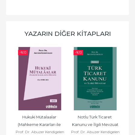
YAZARIN DIĞER KITAPLARI
-%
10
-%
10
-%
 II/1
Hukuki Mütalaalar 
Notlu Türk Ticaret 
Yarg
ca
(Mahkeme Kararları ile 
Kanunu ve İlgili Mevzuat
Tür
Prof. Dr. Abuzer Kendigelen
Prof. Dr. Abuzer Kendigelen
Prof
Birlikte) Cilt XVIII: 2021