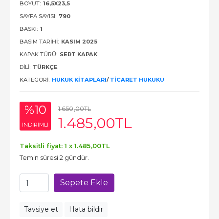
BOYUT:
16,5X23,5
SAYFA SAYISI:
790
BASKI:
1
BASIM TARIHI:
KASIM 2025
KAPAK TÜRÜ:
SERT KAPAK
DILI:
TÜRKÇE
KATEGORI:
HUKUK KITAPLARI
/
TICARET HUKUKU
%10
1.650
,00
TL
1.485
,00
TL
INDIRIMLI
Taksitli fiyat: 1 x
1.485
,00
TL
Temin süresi 2 gündür.
Sepete Ekle
Tavsiye et
Hata bildir