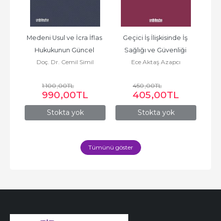
ku 
Medeni Usul ve İcra İflas 
Geçici İş İlişkisinde İş 
Ç
i 
Hukukunun Güncel 
Sağlığı ve Güvenliği 
z
Doç. Dr. Cemil Simil
Ece Aktaş Azapcı
a 
Sorunları – III
Yükümlülükleri
1.100
,00
TL
450
,00
TL
990
,00
TL
405
,00
TL
Stokta yok
Stokta yok
Tümünü göster