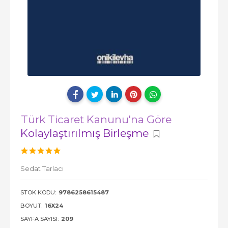
Türk Ticaret Kanunu'na Göre
Kolaylaştırılmış Birleşme
Sedat Tarlacı
STOK KODU:
9786258615487
BOYUT:
16X24
SAYFA SAYISI:
209