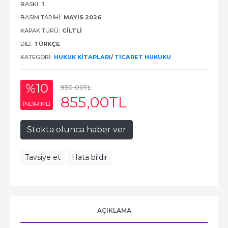
BASKI:
1
BASIM TARIHI:
MAYIS 2026
KAPAK TÜRÜ:
CİLTLİ
DILI:
TÜRKÇE
KATEGORI:
HUKUK KITAPLARI
/
TICARET HUKUKU
%10
950
,00
TL
855
,00
TL
INDIRIMLI
Stokta olunca haber ver
Tavsiye et
Hata bildir
AÇIKLAMA