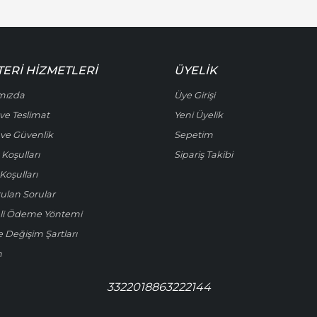
ERI HIZMETLERI
ÜYELIK
mızda
Üye Girişi
ve Teslimat
Yeni Üyelik
k ve Güvenlik
Sepetim
 Koşulları
Sipariş Takibi
Koşulları
rulan Sorular
li Ödeme Yöntemi
e Değişim Şartları
m
3322018863222144