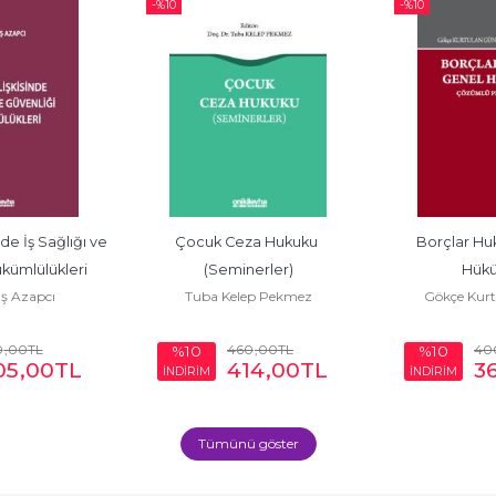
-%
10
-%
10
nde İş Sağlığı ve 
Çocuk Ceza Hukuku 
Borçlar Hu
kümlülükleri
(Seminerler)
Hükü
ş Azapcı
Tuba Kelep Pekmez
Gökçe Kurt
0
,00
TL
460
,00
TL
40
%10
%10
05
,00
TL
414
,00
TL
3
İNDİRİM
İNDİRİM
Tümünü göster