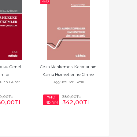
-%
10
-%
10
kuku Genel 
Ceza Mahkemesi Kararlarının 
Anonim Şirket
mler
Kamu Hizmetlerine Girme 
Alacaklını
ulan Güner
Ayyüce Beril Yeşil
Ezgi K
Hakkına Etkisi
0
,00
TL
380
,00
TL
1.3
%10
%10
60
,00
TL
342
,00
TL
1.
İNDİRİM
İNDİRİM