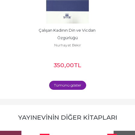
Çalışan Kadının Din ve Vicdan 
Özgürlüğü
Nurhayat Bekir
350
,00
TL
Tümünü göster
YAYINEVININ DIĞER KITAPLARI