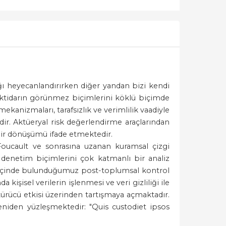
lığı heyecanlandırırken diğer yandan bizi kendi
ktidarın görünmez biçimlerini köklü biçimde
ekanizmaları, tarafsızlık ve verimlilik vaadiyle
dir. Aktüeryal risk değerlendirme araçlarından
bir dönüşümü ifade etmektedir.
oucault ve sonrasına uzanan kuramsal çizgi
 denetim biçimlerini çok katmanlı bir analiz
m, içinde bulunduğumuz post-toplumsal kontrol
işisel verilerin işlenmesi ve veri gizliliği ile
türücü etkisi üzerinden tartışmaya açmaktadır.
yeniden yüzleşmektedir: "Quis custodiet ipsos