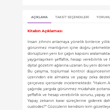
AÇIKLAMA
TAKSIT SEÇENEKLERI
YORUM
Kitabın Açıklaması
İnsan zihnini anlamaya yönelik binlerce yıllık
görünmez mantığının içine doğru çekmekte; 
dönüştüren yeni bir çağın kapısını aralamaktadı
yaygınlaşırken şeffaflık, hesap verebilirlik 
dijital gözetim ağlarına uzanan bu yeni döne
Bu çalışma, toplumsal kontrol düşüncesini
üzerinden ele almakta ve yapay zeka destekl
çerçevesi içerisinde incelemektedir. "Hakim 
çağında; yargıda görünmez müdahale potansiyelin
şeffaflık ve hesap verebilirlik sorunu, yapay
Yapay zekanın karar süreçlerine giderek daha
custodes?" Gözcülerin kendisini kim gözetley