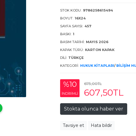
STOK KODU:
9786258615494
BOYUT:
16X24
SAYFA SAYISI:
457
BASKI:
1
BASIM TARIHI:
MAYIS 2026
KAPAK TÜRÜ:
KARTON KAPAK
DILI:
TÜRKÇE
KATEGORI:
HUKUK KITAPLARI
/
BILIŞIM H
%10
675
,00
TL
607
,50
TL
INDIRIMLI
Stokta olunca haber ver
Tavsiye et
Hata bildir