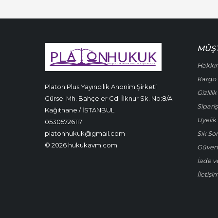
MÜŞT
Hakkı
Kargo 
Platon Plus Yayıncılık Anonim Şirketi
Gizlili
Gürsel Mh. Bahçeler Cd. İlknur Sk. No:8/A
Sipariş
Kağıthane / İSTANBUL
Üyelik 
05305726117
platonhukuk@gmail.com
Sık So
© 2026 hukukavm.com
Güven
İade v
İletişi