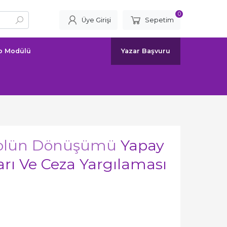
0
Üye Girişi
Sepetim
ap Modülü
Yazar Başvuru
rolün Dönüşümü
Yapay
rı Ve Ceza Yargılaması