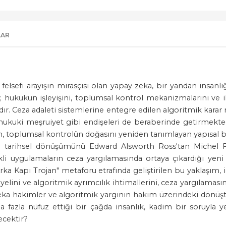
LAR
 felsefi arayışın mirasçısı olan yapay zeka, bir yandan insan
hukukun işleyişini, toplumsal kontrol mekanizmalarını ve i
r. Ceza adaleti sistemlerine entegre edilen algoritmik karar m
ve hukuki meşruiyet gibi endişeleri de beraberinde getirmekte
m, toplumsal kontrolün doğasını yeniden tanımlayan yapısal 
n tarihsel dönüşümünü Edward Alsworth Ross'tan Michel F
i uygulamaların ceza yargılamasında ortaya çıkardığı yeni
Arka Kapı Trojan" metaforu etrafında geliştirilen bu yaklaşı
i ve algoritmik ayrımcılık ihtimallerini, ceza yargılamasında k
 zeka hakimler ve algoritmik yargının hakim üzerindeki dönüş
 fazla nüfuz ettiği bir çağda insanlık, kadim bir soruyla 
ecektir?