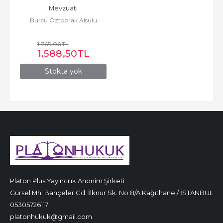
Mevzuatı
Burcu Öztoprak Alsulu
1.765
,00
TL
1.588
,50
TL
Stokta yok
Platon Plus Yayıncılık Anonim Şirketi
Gürsel Mh. Bahçeler Cd. İlknur Sk. No:8/A Kağıthane / İSTANBUL
05305726117
platonhukuk@gmail.com