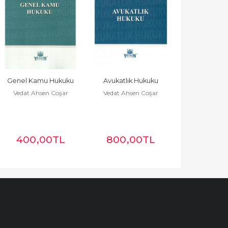
Genel Kamu Hukuku
Avukatlık Hukuku
Vedat Ahsen Coşar
Vedat Ahsen Coşar
400
,00
TL
800
,00
TL