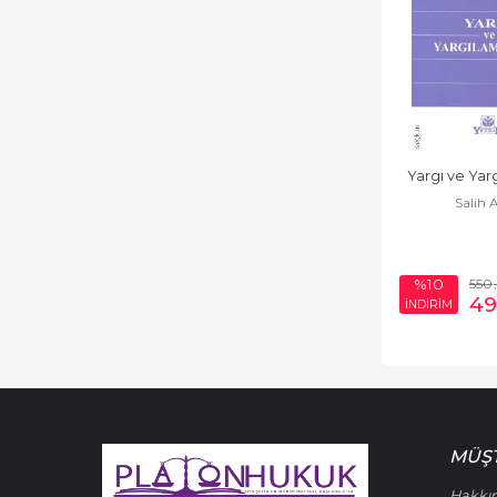
Yargı ve Yar
Salih 
550
%10
49
İNDİRİM
MÜŞT
Hakkı