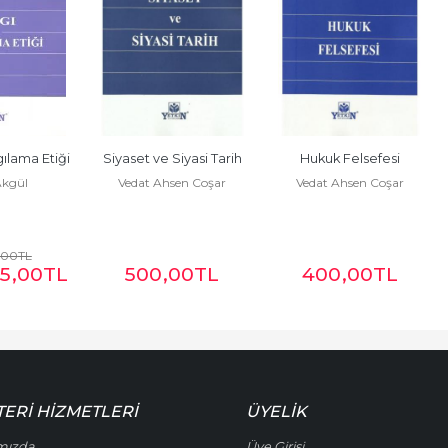
gılama Etiği
Siyaset ve Siyasi Tarih
Hukuk Felsefesi
Akgül
Vedat Ahsen Coşar
Vedat Ahsen Coşar
,00
TL
5
,00
TL
500
,00
TL
400
,00
TL
ERI HIZMETLERI
ÜYELIK
mızda
Üye Girişi