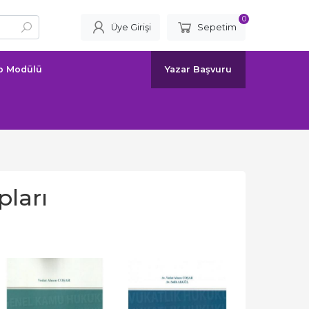
0
Üye Girişi
Sepetim
ap Modülü
Yazar Başvuru
pları