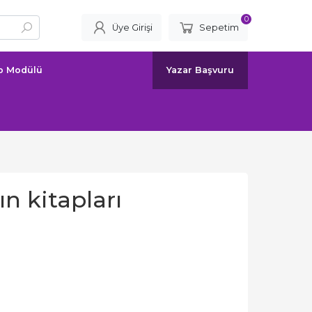
0
Üye Girişi
Sepetim
ap Modülü
Yazar Başvuru
n kitapları