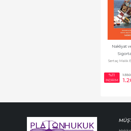
Nakliyat ve
Sigortal
Sertaç Malik
Konvans
Taşım
1.350
%11
1.2
İNDİRİM
MÜŞT
Hakkı