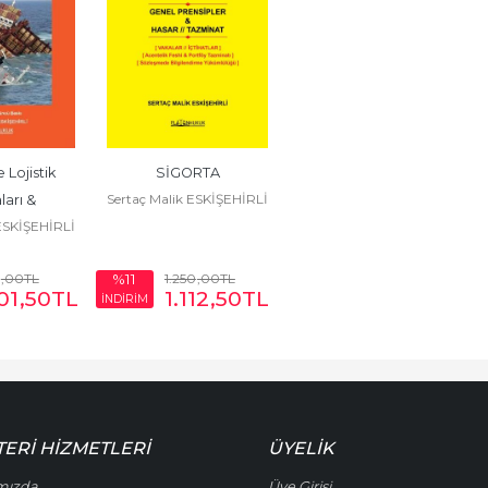
 Lojistik 
SİGORTA
Sertaç Malik ESKİŞEHİRLİ
arı & 
 ESKİŞEHİRLİ
iyonel 
alar
,00
TL
1.250
,00
TL
%11
01
,50
TL
1.112
,50
TL
İNDİRİM
ERI HIZMETLERI
ÜYELIK
mızda
Üye Girişi