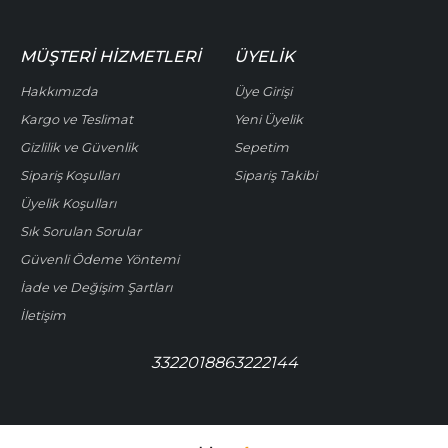
MÜŞTERI HIZMETLERI
ÜYELIK
Hakkımızda
Üye Girişi
Kargo ve Teslimat
Yeni Üyelik
Gizlilik ve Güvenlik
Sepetim
Sipariş Koşulları
Sipariş Takibi
Üyelik Koşulları
Sık Sorulan Sorular
Güvenli Ödeme Yöntemi
İade ve Değişim Şartları
İletişim
3322018863222144