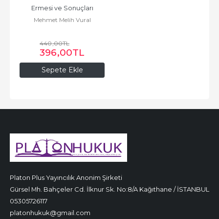
Ermesi ve Sonuçları
Mehmet Melih Vural
440
,00
TL
396
,00
TL
Sepete Ekle
Platon Plus Yayıncılık Anonim Şirketi
Gürsel Mh. Bahçeler Cd. İlknur Sk. No:8/A Kağıthane / İSTANBUL
05305726117
platonhukuk@gmail.com