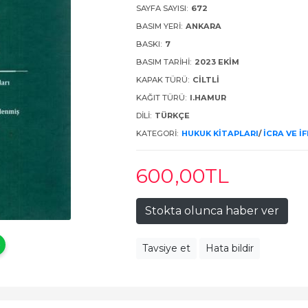
SAYFA SAYISI:
672
BASIM YERI:
ANKARA
BASKI:
7
BASIM TARIHI:
2023 EKIM
KAPAK TÜRÜ:
CILTLI
KAĞIT TÜRÜ:
I.HAMUR
DILI:
TÜRKÇE
KATEGORI:
HUKUK KITAPLARI
/
İCRA VE İ
600
,00
TL
Stokta olunca haber ver
Tavsiye et
Hata bildir