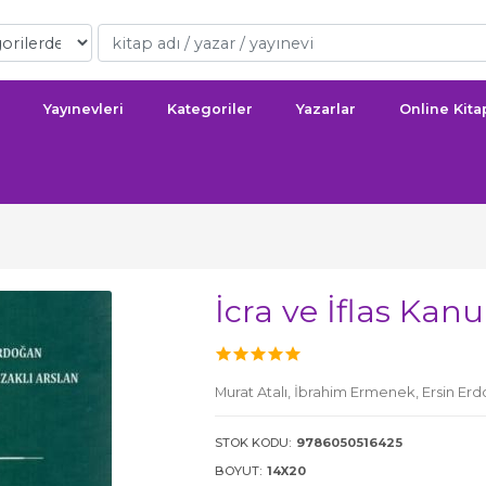
Yayınevleri
Kategoriler
Yazarlar
Online Kit
İcra ve İflas Kan
Murat Atalı,
İbrahim Ermenek,
Ersin Er
STOK KODU:
9786050516425
BOYUT:
14X20