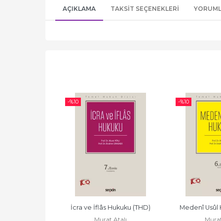
AÇIKLAMA
TAKSIT SEÇENEKLERI
YORUM
-%
10
-%
10
ütü (THD)
İcra ve İflâs Hukuku (THD)
Medenî Usûl 
 Atalı
Murat Atalı
Murat