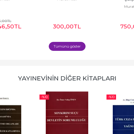
Murat
5
,00
TL
46
,50
TL
300
,00
TL
750
Tümünü göster
YAYINEVININ DIĞER KITAPLARI
-%
10
-%
10