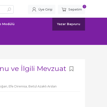
0
Üye Girişi
Sepetim
ap Modülü
Yazar Başvuru
unu ve İlgili Mevzuat
doğan,
Efe Direnisa,
Betül Azaklı Arslan