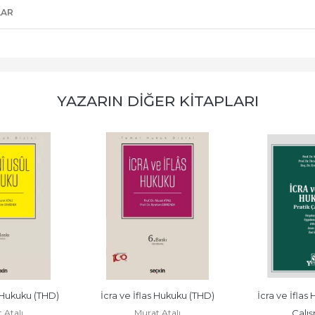
LAR
YAZARIN DIĞER KITAPLARI
Hukuku (THD)
İcra ve İflas Hukuku (THD)
İcra ve İflas 
 Atalı
Murat Atalı
Çalış