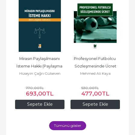
dan 
Mirasın Paylaşılmasını 
Profesyonel Futbolcu 
an 
İsteme Hakkı (Paylaşma 
Sözleşmesinde Ücret
Ür
oy
Hüseyin Çağrı Gülseven
Mehmed Ali Kaya
Hü
ama
Davası)
Y
R
770
,00
TL
530
,00
TL
693
,00
TL
477
,00
TL
Sepete Ekle
Sepete Ekle
Tümünü göster