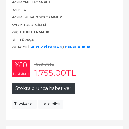
BASIM YERI:
İSTANBUL
BASKI:
6
BASIM TARIHI:
2023 TEMMUZ
KAPAK TÜRÜ:
CILTLI
KAĞIT TÜRÜ:
I.HAMUR
DILI:
TÜRKÇE
KATEGORI:
HUKUK KITAPLARI
/
GENEL HUKUK
%10
1.950
,00
TL
1.755
,00
TL
INDIRIMLI
Stokta olunca haber ver
Tavsiye et
Hata bildir