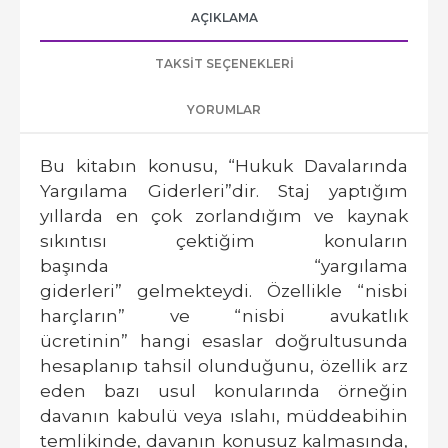
AÇIKLAMA
TAKSIT SEÇENEKLERI
YORUMLAR
Bu kitabın konusu,
“Hukuk Davalarında
Yargılama Giderleri”
dir. Staj yaptığım
yıllarda en çok zorlandığım ve kaynak
sıkıntısı çektiğim konuların
başında
“yargılama
giderleri”
gelmekteydi. Özellikle
“nisbi
harçların”
ve
“nisbi avukatlık
ücretinin”
hangi esaslar doğrultusunda
hesaplanıp tahsil olunduğunu, özellik arz
eden bazı usul konularında örneğin
davanın kabulü veya ıslahı, müddeabihin
temlikinde, davanın konusuz kalmasında,