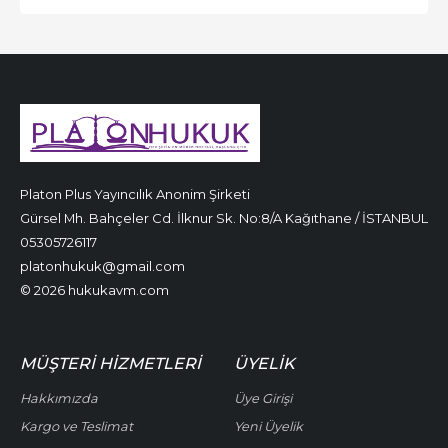
Platon Plus Yayıncılık Anonim Şirketi
Gürsel Mh. Bahçeler Cd. İlknur Sk. No:8/A Kağıthane / İSTANBUL
05305726117
platonhukuk@gmail.com
© 2026 hukukavm.com
MÜŞTERI HIZMETLERI
ÜYELIK
Hakkımızda
Üye Girişi
Kargo ve Teslimat
Yeni Üyelik