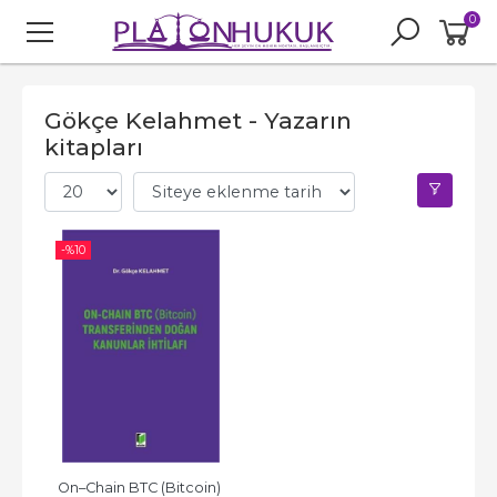
0
Gökçe Kelahmet - Yazarın
kitapları
-%
10
On–Chain BTC (Bitcoin) 