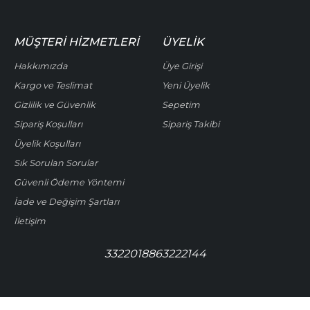
MÜŞTERI HIZMETLERI
ÜYELIK
Hakkımızda
Üye Girişi
Kargo ve Teslimat
Yeni Üyelik
Gizlilik ve Güvenlik
Sepetim
Sipariş Koşulları
Sipariş Takibi
Üyelik Koşulları
Sık Sorulan Sorular
Güvenli Ödeme Yöntemi
İade ve Değişim Şartları
İletişim
3322018863222144