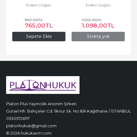
Erdem Doğan
Erdem Doğan
850
,00
TL
1.220
,00
TL
765
,00
TL
1.098
,00
TL
Sepete Ekle
Stokta yok
Platon Plus Yayıncılık Anonim Şirketi
Gürsel Mh. Bahçeler Cd. İlknur Sk. No:8/A Kağıthane / İSTANBUL
05305726117
platonhukuk@gmail.com
© 2026 hukukavm.com