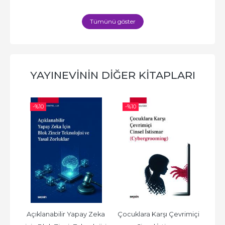
Tümünü göster
YAYINEVININ DIĞER KITAPLARI
-%
10
-%
10
-%
et) 
Açıklanabilir Yapay Zeka 
Çocuklara Karşı Çevrimiçi 
AİH