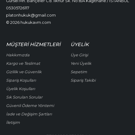
Gürsel Mh. Bahçeler Cd. İlknur Sk. No:8/A Kağıthane / İSTANBUL
05305726117
platonhukuk@gmail.com
© 2026 hukukavm.com
MÜŞTERI HIZMETLERI
ÜYELIK
Hakkımızda
Üye Girişi
Kargo ve Teslimat
Yeni Üyelik
Gizlilik ve Güvenlik
Sepetim
Sipariş Koşulları
Sipariş Takibi
Üyelik Koşulları
Sık Sorulan Sorular
Güvenli Ödeme Yöntemi
İade ve Değişim Şartları
İletişim