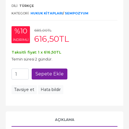
DILI:
TÜRKÇE
KATEGORI:
HUKUK KITAPLARI
/
SEMPOZYUM
%10
685
,00
TL
616
,50
TL
INDIRIMLI
Taksitli fiyat: 1 x
616
,50
TL
Temin süresi 2 gündür.
Sepete Ekle
Tavsiye et
Hata bildir
AÇIKLAMA