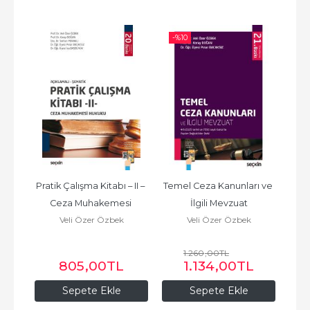
-%
10
-%
uku
Pratik Çalışma Kitabı – II – 
Temel Ceza Kanunları ve 
E
Ceza Muhakemesi 
İlgili Mevzuat
Müc
Veli Özer Özbek
Veli Özer Özbek
Hukuku
III
1.260
,00
TL
L
805
,00
TL
1.134
,00
TL
Sepete Ekle
Sepete Ekle