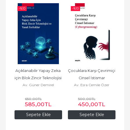
-%
10
-%
10
-%
et) 
Açıklanabilir Yapay Zeka 
Çocuklara Karşı Çevrimiçi 
AİH
için Blok Zincir Teknolojisi 
Cinsel İstismar
Muha
Av. Güner Demirel
Av. Esra Cemile Özer
Av
ve Yasal Zorluklar
Hak
650
,00
TL
500
,00
TL
L
585
,00
TL
450
,00
TL
Sepete Ekle
Sepete Ekle