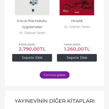
o 
İcra ve İflas Hukuku 
Hırsızlık
Dolan
Dr. Gökhan Taneri
Takip
Uygulamaları
i
Dr. Gökhan Taneri
3.100
,00
TL
1.400
,00
TL
2.790
,00
TL
1.260
,00
TL
Sepete Ekle
Sepete Ekle
Tümünü göster
YAYINEVININ DIĞER KITAPLARI