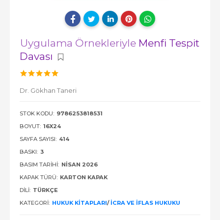
Uygulama Örnekleriyle
Menfi Tespit
Davası
Dr. Gökhan Taneri
STOK KODU:
9786253818531
BOYUT:
16X24
SAYFA SAYISI:
414
BASKI:
3
BASIM TARIHI:
NİSAN 2026
KAPAK TÜRÜ:
KARTON KAPAK
DILI:
TÜRKÇE
KATEGORI:
HUKUK KITAPLARI
/
İCRA VE İFLAS HUKUKU