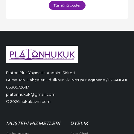
Tümünü göster
Platon Plus Yayıncılık Anonim Şirketi
Gürsel Mh. Bahçeler Cd. İlknur Sk. No:8/A Kağıthane / İSTANBUL
05305726117
platonhukuk@gmail.com
© 2026 hukukavm.com
MÜŞTERI HIZMETLERI
ÜYELIK
Hakkımızda
Üye Girişi