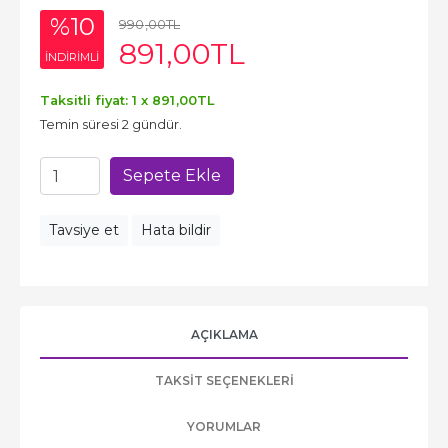
%10
990
,00
TL
891
,00
TL
INDIRIMLI
Taksitli fiyat: 1 x
891
,00
TL
Temin süresi 2 gündür.
Sepete Ekle
Tavsiye et
Hata bildir
AÇIKLAMA
TAKSIT SEÇENEKLERI
YORUMLAR