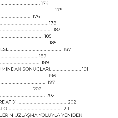
........................................ 174
............................................ 175
.................................... 176
.......................................... 178
........................................... 183
........................................ 185
.......................................... 185
............................................. 187
...................................... 189
........................................ 189
ARI....................................... 191
.......................................... 196
.......................................... 197
.................................... 202
.......................................... 202
............................................. 202
............................................ 211
FLERİN UZLAŞMA YOLUYLA YENİDEN