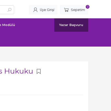
0
Üye Girişi
Sepetim
ap Modülü
Yazar Başvuru
las Hukuku