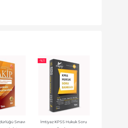
-%
11
-%
11
ürlüğü Sınavı 
İmtiyaz KPSS Hukuk Soru 
İmtiyaz Tic