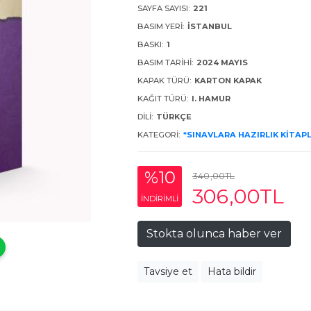
SAYFA SAYISI:
221
BASIM YERI:
İSTANBUL
BASKI:
1
BASIM TARIHI:
2024 MAYIS
KAPAK TÜRÜ:
KARTON KAPAK
KAĞIT TÜRÜ:
I. HAMUR
DILI:
TÜRKÇE
KATEGORI:
*SINAVLARA HAZIRLIK KITAP
%10
340
,00
TL
306
,00
TL
INDIRIMLI
Stokta olunca haber ver
Tavsiye et
Hata bildir