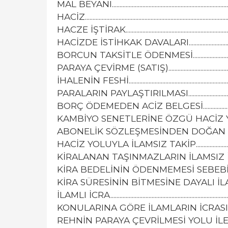
MAL BEYANI...............................................................................
HACİZ............................................................................................
HACZE İŞTİRAK.........................................................................
HACİZDE İSTİHKAK DAVALARI.............................................
BORCUN TAKSİTLE ÖDENMESİ.............................................
PARAYA ÇEVİRME (SATIŞ)......................................................
İHALENİN FESHİ.......................................................................
PARALARIN PAYLAŞTIRILMASI.............................................
BORÇ ÖDEMEDEN ACİZ BELGESİ.........................................
KAMBİYO SENETLERİNE ÖZGÜ HACİZ YOLU İLE TAKİP......
ABONELİK SÖZLEŞMESİNDEN DOĞAN 
HACİZ YOLUYLA İLAMSIZ TAKİP..........................................
KİRALANAN TAŞINMAZLARIN İLAMSIZ İCRA YOLUYLA 
KİRA BEDELİNİN ÖDENMEMESİ SEBEBİYLE İLAMSIZ TAH
KİRA SÜRESİNİN BİTMESİNE DAYALI İLAMSIZ TAHLİYE.....
İLAMLI İCRA...............................................................................
KONULARINA GÖRE İLAMLARIN İCRASI..............................
REHNİN PARAYA ÇEVRİLMESİ YOLU İLE TAKİP...................