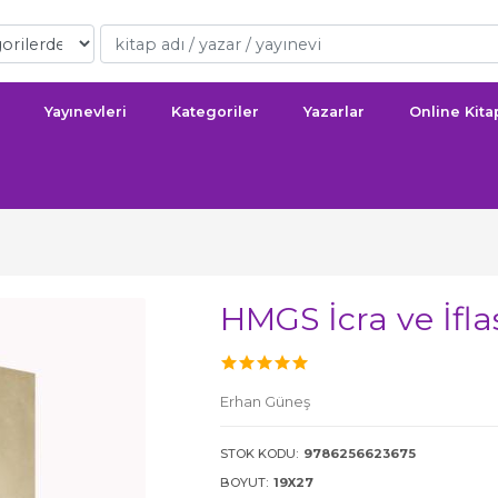
Yayınevleri
Kategoriler
Yazarlar
Online Kit
HMGS İcra ve İf
Erhan Güneş
STOK KODU:
9786256623675
BOYUT:
19X27