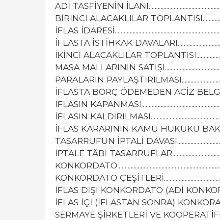
ADİ TASFİYENİN İLANI...........................................................
BİRİNCİ ALACAKLILAR TOPLANTISI....................................
İFLAS İDARESİ...........................................................................
İFLASTA İSTİHKAK DAVALARI...............................................
İKİNCİ ALACAKLILAR TOPLANTISI.......................................
MASA MALLARININ SATIŞI....................................................
PARALARIN PAYLAŞTIRILMASI.............................................
İFLASTA BORÇ ÖDEMEDEN ACİZ BELGESİ.........................
İFLASIN KAPANMASI...............................................................
İFLASIN KALDIRILMASI..........................................................
İFLAS KARARININ KAMU HUKUKU BAKIMINDAN SONUÇL
TASARRUFUN İPTALİ DAVASI...............................................
İPTALE TÂBİ TASARRUFLAR.................................................
KONKORDATO..........................................................................
KONKORDATO ÇEŞİTLERİ.....................................................
İFLAS DIŞI KONKORDATO (ADİ KONKORDATO)..................
İFLAS İÇİ (İFLASTAN SONRA) KONKORATO ........................
SERMAYE ŞİRKETLERİ VE KOOPERATİ