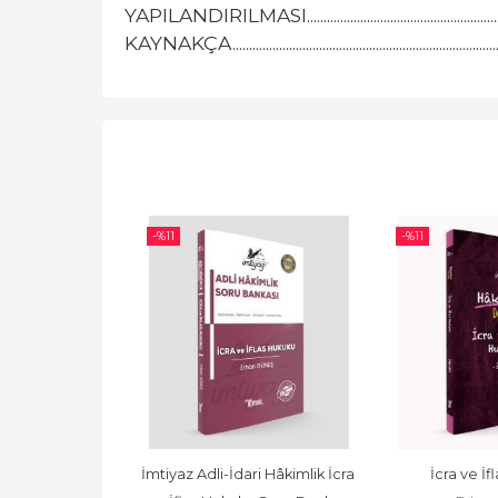
YAPILANDIRILMASI.................................................................
KAYNAKÇA..................................................................................
-%
11
-%
11
ret Hukuku
İmtiyaz Adli-İdari Hâkimlik İcra 
İcra ve İf