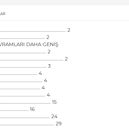
LAR
............................................. 2
....................................... 2
VRAMLARI DAHA GENİŞ
....................................... 2
............................................ 2
......................................... 3
..................................... 4
...................................... 4
...................................... 4
........................................ 4
........................................ 15
................................ 16
.......................................... 24
.......................................... 29