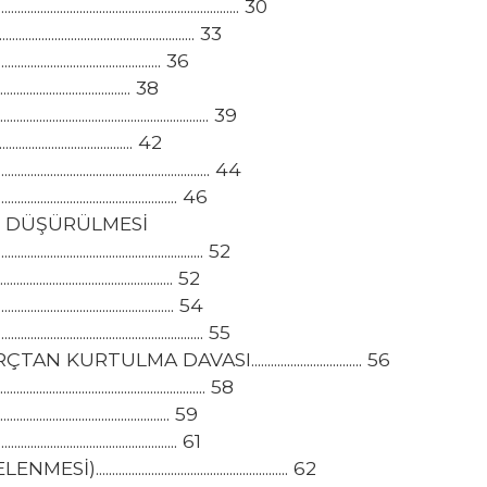
.............................................. 30
.......................................... 33
....................................... 36
.................................... 38
............................................ 39
..................................... 42
........................................... 44
......................................... 46
N DÜŞÜRÜLMESİ
........................................... 52
......................................... 52
......................................... 54
........................................... 55
ULMA DAVASI.................................. 56
.......................................... 58
........................................ 59
......................................... 61
............................................... 62