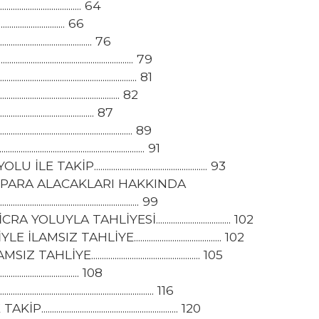
................................... 64
................................ 66
..................................... 76
........................................... 79
.......................................... 81
......................................... 82
...................................... 87
........................................... 89
........................................... 91
............................................... 93
PARA ALACAKLARI HAKKINDA
............................................ 99
TAHLİYESİ................................... 102
LİYE......................................... 102
.............................................. 105
................................... 108
.......................................... 116
............................................. 120