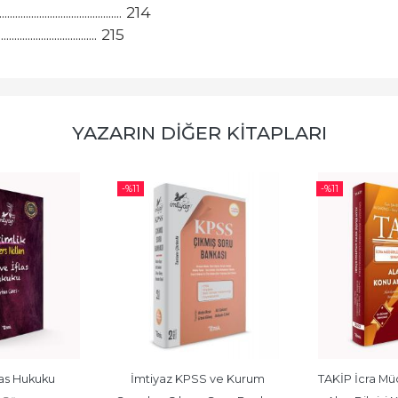
...................................... 214
.................................. 215
YAZARIN DIĞER KITAPLARI
-%
11
-%
11
las Hukuku
İmtiyaz KPSS ve Kurum 
TAKİP İcra Müd