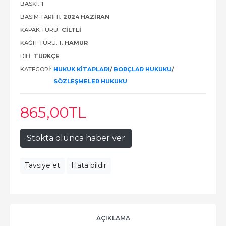
BASKI:
1
BASIM TARIHI:
2024 HAZIRAN
KAPAK TÜRÜ:
CILTLI
KAĞIT TÜRÜ:
I. HAMUR
DILI:
TÜRKÇE
KATEGORI:
HUKUK KITAPLARI
/
BORÇLAR HUKUKU
/
SÖZLEŞMELER HUKUKU
865
,00
TL
Stokta olunca haber ver
Tavsiye et
Hata bildir
AÇIKLAMA