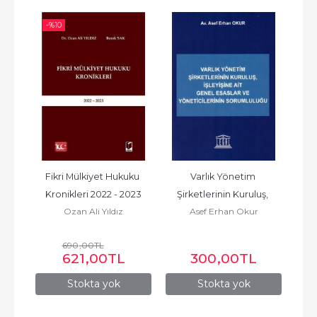
-%
10
Fikri Mülkiyet Hukuku 
Varlık Yönetim 
FID
Kronikleri 2022 - 2023
Şirketlerinin Kuruluş, 
Gec
Ozan Ali Yıldız
Asef Erhan Okur
İşleyişine Ait Genel 
Esaslar ve...
690
,00
TL
621
,00
TL
300
,00
TL
Stokta yok
Stokta yok