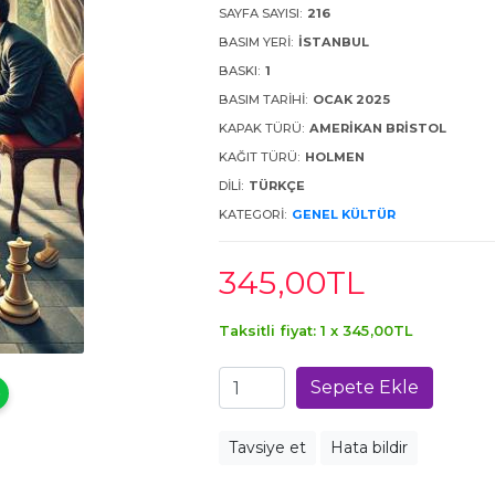
SAYFA SAYISI:
216
BASIM YERI:
İSTANBUL
BASKI:
1
BASIM TARIHI:
OCAK 2025
KAPAK TÜRÜ:
AMERİKAN BRİSTOL
KAĞIT TÜRÜ:
HOLMEN
DILI:
TÜRKÇE
KATEGORI:
GENEL KÜLTÜR
345
,00
TL
Taksitli fiyat: 1 x
345
,00
TL
Sepete Ekle
Tavsiye et
Hata bildir