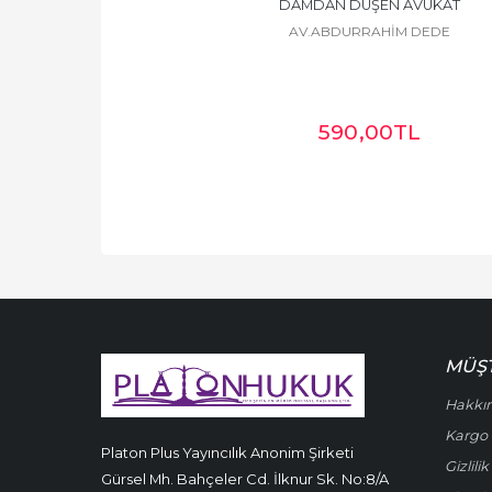
DAMDAN DÜŞEN AVUKAT
AV.ABDURRAHİM DEDE
590
,00
TL
MÜŞT
Hakkı
Kargo 
Platon Plus Yayıncılık Anonim Şirketi
Gizlili
Gürsel Mh. Bahçeler Cd. İlknur Sk. No:8/A