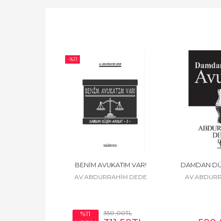
-%
11
BENİM AVUKATIM VAR!
DAMDAN DÜ
AV.ABDURRAHİM DEDE
AV.ABDURR
350
,00
TL
%11