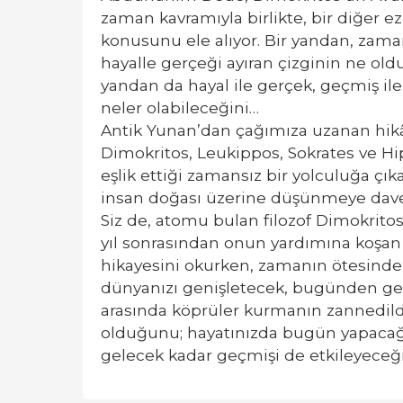
zaman kavramıyla birlikte, bir diğer e
konusunu ele alıyor. Bir yandan, zamanın
hayalle gerçeği ayıran çizginin ne oldu
yandan da hayal ile gerçek, geçmiş ile
neler olabileceğini…
Antik Yunan’dan çağımıza uzanan hikây
Dimokritos, Leukippos, Sokrates ve Hip
eşlik ettiği zamansız bir yolculuğa çıka
insan doğası üzerine düşünmeye davet
Siz de, atomu bulan filozof Dimokritos’
yıl sonrasından onun yardımına koşa
hikayesini okurken, zamanın ötesinde
dünyanızı genişletecek, bugünden ge
arasında köprüler kurmanın zannedil
olduğunu; hayatınızda bugün yapacağın
gelecek kadar geçmişi de etkileyeceği