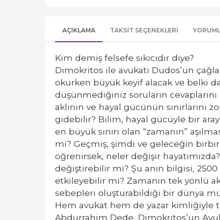
AÇIKLAMA
TAKSIT SEÇENEKLERI
YORUM
Kim demiş felsefe sıkıcıdır diye?
Dimokritos ile avukatı Dudos’un çağla
okurken büyük keyif alacak ve belki d
düşünmediğiniz soruların cevaplarını b
aklının ve hayal gücünün sınırlarını z
gidebilir? Bilim, hayal gücüyle bir ara
en büyük sınırı olan “zamanın” aşılm
mi? Geçmiş, şimdi ve geleceğin birbir
öğrenirsek, neler değişir hayatımızda
değiştirebilir mi? Şu anın bilgisi, 2500 
etkileyebilir mi? Zamanın tek yönlü a
sebepleri oluşturabildiği bir dünya m
Hem avukat hem de yazar kimliğiyle t
Abdurrahim Dede, Dimokritos’un Avuka