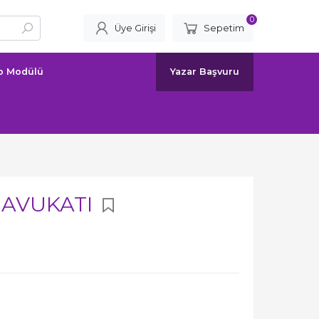
0
Üye Girişi
Sepetim
ap Modülü
Yazar Başvuru
 AVUKATI