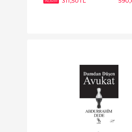
311
,50
TL
590
İNDİRİM