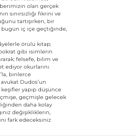
zberimizin olan gerçek
 sınırsızlığı fikrini ve
ğunu tartışırken, bir
 bugün iç içe geçtiğinde,
elerle örülü kitap;
okrat gibi isimlerin
rarak; felsefe, bilim ve
 ediyor okurlarını.
la, binlerce
n avukat Dudos’un
 keşifler yapıp düşünce
çmişe, geçmişle gelecek
diğinden daha kolay
ız değişikliklerin,
ni fark edeceksiniz