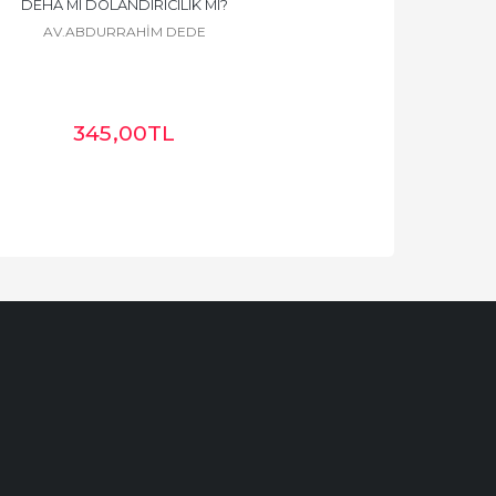
DEHA MI DOLANDIRICILIK MI?
AV.ABDURRAHİM DEDE
345
,00
TL