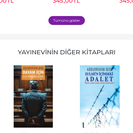
,00
TL
345
,00
TL
345
Tümünü göster
YAYINEVININ DIĞER KITAPLARI