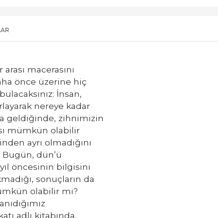
LAR
r arası macerasını
aha önce üzerine hiç
ulacaksınız: İnsan,
orlayarak nereye kadar
ya geldiğinde, zihnimizin
ası mümkün olabilir
inden ayrı olmadığını
? Bugün, dün’ü
yıl öncesinin bilgisini
kmadığı, sonuçların da
ümkün olabilir mi?
anıdığımız
tı adlı kitabında,