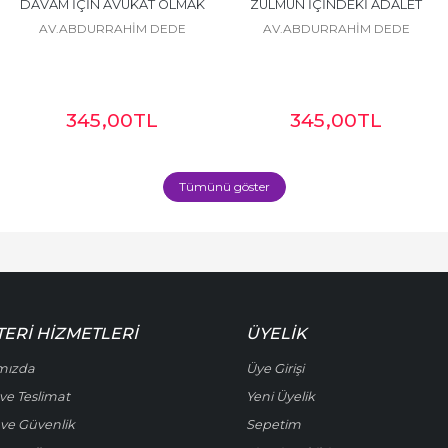
DAVAM İÇİN AVUKAT OLMAK
ZULMÜN İÇİNDEKİ ADALET
AV.ABDURRAHİM DEDE
AV.ABDURRAHİM DEDE
345
,00
TL
345
,00
TL
Tümünü göster
ERI HIZMETLERI
ÜYELIK
mızda
Üye Girişi
ve Teslimat
Yeni Üyelik
k ve Güvenlik
Sepetim