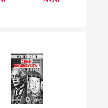
,00
TL
345
,00
TL