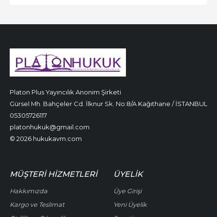
Platon Plus Yayıncılık Anonim Şirketi
Gürsel Mh. Bahçeler Cd. İlknur Sk. No:8/A Kağıthane / İSTANBUL
05305726117
platonhukuk@gmail.com
© 2026 hukukavm.com
MÜŞTERI HIZMETLERI
ÜYELIK
Hakkımızda
Üye Girişi
Kargo ve Teslimat
Yeni Üyelik