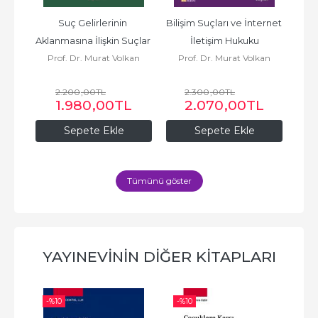
Suç Gelirlerinin 
Bilişim Suçları ve İnternet 
ku
Aklanmasına İlişkin Suçlar 
İletişim Hukuku
Mu
kan
Prof. Dr. Murat Volkan
Prof. Dr. Murat Volkan
Pr
ve Yaptırımlar
Dülger
Dülger
2.200
,00
TL
2.300
,00
TL
1.980
,00
TL
2.070
,00
TL
Sepete Ekle
Sepete Ekle
Tümünü göster
YAYINEVININ DIĞER KITAPLARI
-%
10
-%
10
-%