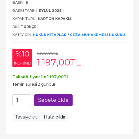
BASKI:
8
BASIM TARIHI:
EYLÜL 2025
KAPAK TÜRÜ:
KARTON KAPAKLI
DILI:
TÜRKÇE
KATEGORI:
HUKUK KITAPLARI
/
CEZA MUHAKEMESI HUKUKU
%10
1.330
,00
TL
1.197
,00
TL
INDIRIMLI
Taksitli fiyat: 1 x
1.197
,00
TL
Temin süresi 2 gündür.
Sepete Ekle
Tavsiye et
Hata bildir