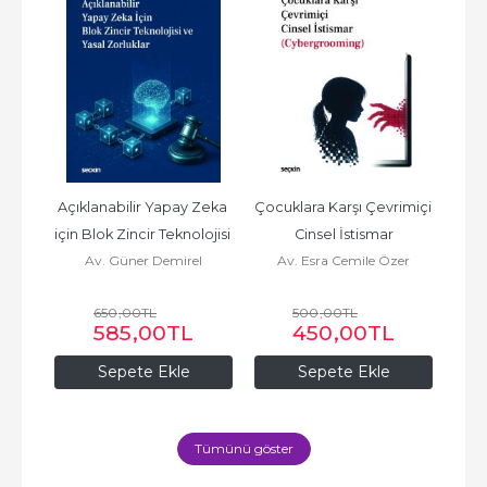
et) 
Açıklanabilir Yapay Zeka 
Çocuklara Karşı Çevrimiçi 
AİH
için Blok Zincir Teknolojisi 
Cinsel İstismar
Muha
Av. Güner Demirel
Av. Esra Cemile Özer
Av
ve Yasal Zorluklar
Hak
650
,00
TL
500
,00
TL
L
585
,00
TL
450
,00
TL
Sepete Ekle
Sepete Ekle
Tümünü göster