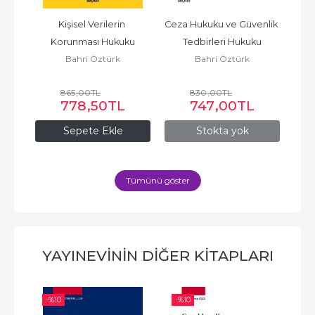
n 
Kişisel Verilerin 
Ceza Hukuku ve Güvenlik 
C
 
Korunması Hukuku
Tedbirleri Hukuku
H
cü
Bahri Öztürk
Bahri Öztürk
865
,00
TL
830
,00
TL
778
,50
TL
747
,00
TL
Sepete Ekle
Stokta yok
Tümünü göster
YAYINEVININ DIĞER KITAPLARI
-%
10
-%
10
-%