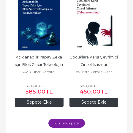
et) 
Açıklanabilir Yapay Zeka 
Çocuklara Karşı Çevrimiçi 
AİH
için Blok Zincir Teknolojisi 
Cinsel İstismar
Muha
Av. Güner Demirel
Av. Esra Cemile Özer
Av
ve Yasal Zorluklar
Hak
650
,00
TL
500
,00
TL
L
585
,00
TL
450
,00
TL
Sepete Ekle
Sepete Ekle
Tümünü göster