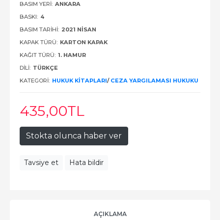
BASIM YERI:
ANKARA
BASKI:
4
BASIM TARIHI:
2021 NISAN
KAPAK TÜRÜ:
KARTON KAPAK
KAĞIT TÜRÜ:
1. HAMUR
DILI:
TÜRKÇE
KATEGORI:
HUKUK KITAPLARI
/
CEZA YARGILAMASI HUKUKU
435
,00
TL
Stokta olunca haber ver
Tavsiye et
Hata bildir
AÇIKLAMA