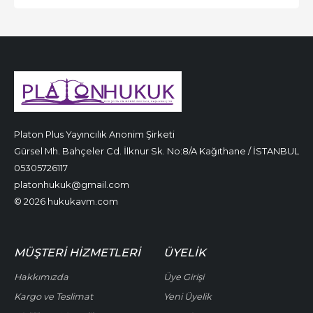
Platon Plus Yayıncılık Anonim Şirketi
Gürsel Mh. Bahçeler Cd. İlknur Sk. No:8/A Kağıthane / İSTANBUL
05305726117
platonhukuk@gmail.com
© 2026 hukukavm.com
MÜŞTERI HIZMETLERI
ÜYELIK
Hakkımızda
Üye Girişi
Kargo ve Teslimat
Yeni Üyelik