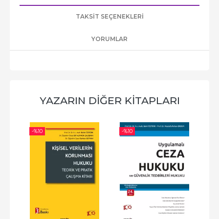
TAKSIT SEÇENEKLERI
YORUMLAR
YAZARIN DIĞER KITAPLARI
-%
10
-%
10
-%