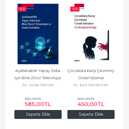
-%
10
-%
10
-%
et) 
Açıklanabilir Yapay Zeka 
Çocuklara Karşı Çevrimiçi 
AİH
için Blok Zincir Teknolojisi 
Cinsel İstismar
Muha
Av. Güner Demirel
Av. Esra Cemile Özer
Av
ve Yasal Zorluklar
Hak
650
,00
TL
500
,00
TL
L
585
,00
TL
450
,00
TL
Sepete Ekle
Sepete Ekle