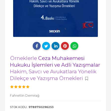
Örneklerle
Ceza Muhakemesi
Hukuku İşlemleri ve Adli Yazışmalar
Hakim, Savcı ve Avukatlara Yönelik
Dilekçe ve Yazışma Örnekleri
Fahrettin Demirağ
STOK KODU:
9789750296253