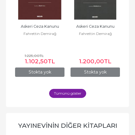
nu
Askeri Ceza Kanunu
Askeri Ceza Kanunu
C
ğ
Fahrettin Demirağ
Fahrettin Demirağ
Huku
Ya
1.225
,00
TL
L
1.102
,50
TL
1.200
,00
TL
Stokta yok
Stokta yok
Tümünü göster
YAYINEVININ DIĞER KITAPLARI