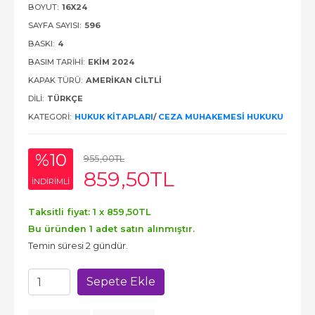
BOYUT:
16X24
SAYFA SAYISI:
596
BASKI:
4
BASIM TARIHI:
EKIM 2024
KAPAK TÜRÜ:
AMERIKAN CILTLI
DILI:
TÜRKÇE
KATEGORI:
HUKUK KITAPLARI
/
CEZA MUHAKEMESI HUKUKU
%10
955
,00
TL
859
,50
TL
INDIRIMLI
Taksitli fiyat: 1 x
859
,50
TL
Bu üründen 1 adet satın alınmıştır.
Temin süresi 2 gündür.
Sepete Ekle