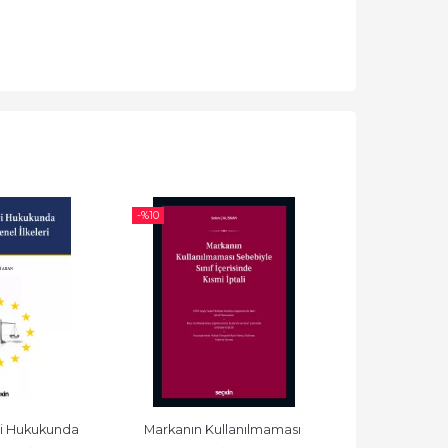
-%
10
-%
10
ği Hukukunda 
Markanın Kullanılmaması 
Beyin Bilgisaya