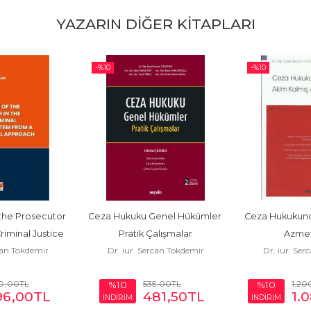
YAZARIN DIĞER KITAPLARI
-%
10
-%
10
the Prosecutor 
Ceza Hukuku Genel Hükümler 
Ceza Hukukund
riminal Justice 
Pratik Çalışmalar
Azmet
can Tokdemir
Dr. iur. Sercan Tokdemir
Dr. iur. Ser
from...
0
,00
TL
535
,00
TL
1.20
%10
%10
96
,00
TL
481
,50
TL
1.
İNDİRİM
İNDİRİM