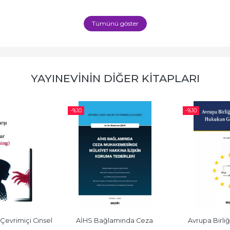
Tümünü göster
YAYINEVININ DIĞER KITAPLARI
-%
10
-%
10
Çevrimiçi Cinsel 
AİHS Bağlamında Ceza 
Avrupa Birli