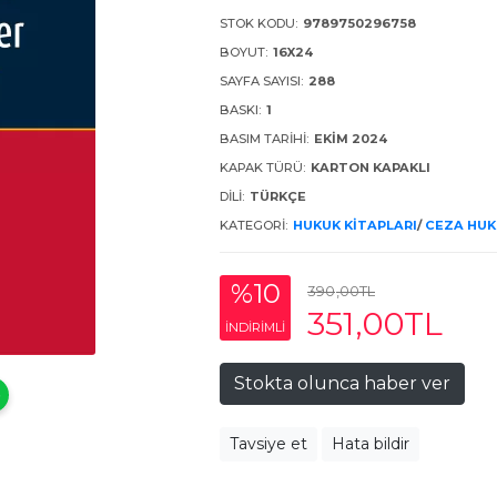
STOK KODU:
9789750296758
BOYUT:
16X24
SAYFA SAYISI:
288
BASKI:
1
BASIM TARIHI:
EKIM 2024
KAPAK TÜRÜ:
KARTON KAPAKLI
DILI:
TÜRKÇE
KATEGORI:
HUKUK KITAPLARI
/
CEZA HU
%10
390
,00
TL
351
,00
TL
INDIRIMLI
Stokta olunca haber ver
Tavsiye et
Hata bildir