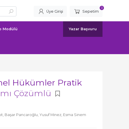
0
Üye Girişi
Sepetim
ap Modülü
Yazar Başvuru
el Hükümler Pratik
mı Çözümlü
it,
Başar Pancaroğlu,
Yusuf Minez,
Esma Sinem