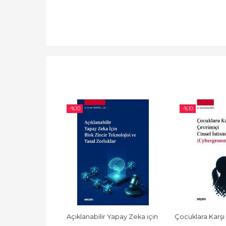
-%
10
-%
10
ı (5'li Set) 
Açıklanabilir Yapay Zeka için 
Çocuklara Karşı 