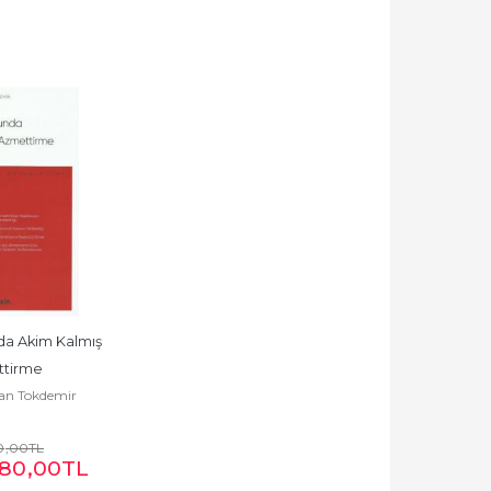
a Akim Kalmış 
tirme
can Tokdemir
0
,00
TL
080
,00
TL