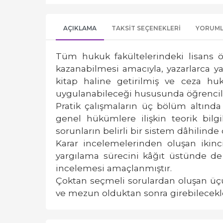
AÇIKLAMA
TAKSIT SEÇENEKLERI
YORUM
Tüm hukuk fakültelerindeki lisans ö
kazanabilmesi amacıyla, yazarlarca ya
kitap haline getirilmiş ve ceza hu
uygulanabileceği hususunda öğrencil
Pratik çalışmaların üç bölüm altında
genel hükümlere ilişkin teorik bilgi
sorunların belirli bir sistem dâhili
Karar incelemelerinden oluşan iki
yargılama sürecini kâğıt üstünde de
incelemesi amaçlanmıştır.
Çoktan seçmeli sorulardan oluşan üçün
ve mezun olduktan sonra girebilecekle