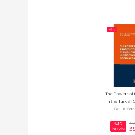
-%
10
The Powers of 
in the Turkish C
Dr. iur. Ser
System 
44
%10
3
İNDİRİM